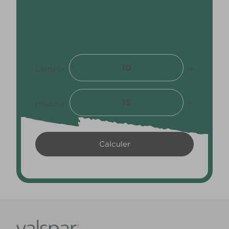
Largeur
m
Hauteur
m