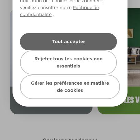
utilisation des cookies et des données,
veuillez consulter notre
Politique de
confidentialité
.
Tout accepter
Rejeter tous les cookies non
essentiels
Gérer les préférences en matière
de cookies
LES GRIS
LES 