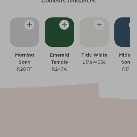
Couleurs tendances
Morning
Emerald
Tidy White
Midnigh
Song
Temple
L17eW35a
Sonat
R207F
R247A
R172A