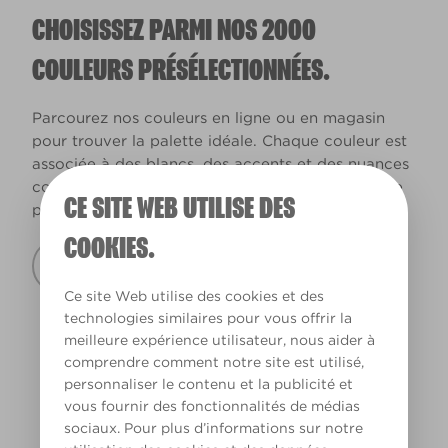
CHOISISSEZ PARMI NOS 2000
COULEURS PRÉSÉLECTIONNÉES.
Parcourez nos couleurs en ligne ou en magasin
pour trouver la palette idéale. Chaque couleur est
associée à des blancs, des accents et des nuances
complémentaires pour vous aider à trouver votre
CE SITE WEB UTILISE DES
palette de couleurs favorite.
COOKIES.
Couleurs
Ce site Web utilise des cookies et des
technologies similaires pour vous offrir la
meilleure expérience utilisateur, nous aider à
comprendre comment notre site est utilisé,
personnaliser le contenu et la publicité et
AMBIANCES COULEURS
vous fournir des fonctionnalités de médias
sociaux. Pour plus d’informations sur notre