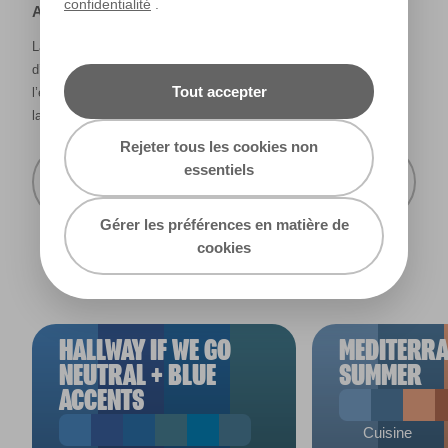
confidentialité
.
Avertissement
La façon dont les couleurs s’affichent varie selon les écrans
d’ordinateur et les imprimantes. Les couleurs qui s’affichent à
Tout accepter
l’écran et les couleurs imprimées peuvent ne pas correspondre à
la couleur réelle de la peinture.
Rejeter tous les cookies non
essentiels
Recevoir cette carte de couleur à mon
domicile
Gérer les préférences en matière de
cookies
HALLWAY IF WE GO
MEDITERR
NEUTRAL + BLUE
SUMMER
ACCENTS
Cuisine