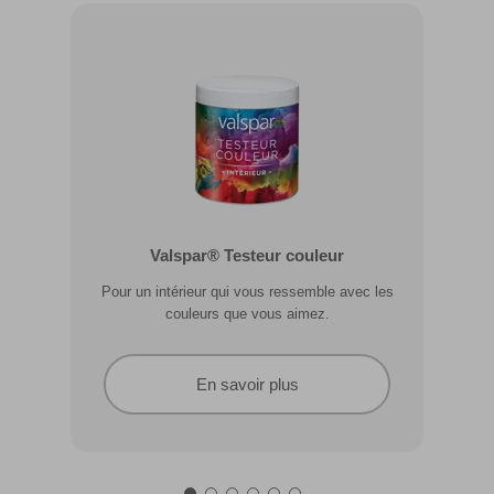
Valspar® Pro Extérieur Boiseries et
Valspar® Testeur couleur
Métal
Pour un intérieur qui vous ressemble avec les
Résiste aux fissures et à l’écaillage. Résiste aux
couleurs que vous aimez.
intempéries.
En savoir plus
En savoir plus