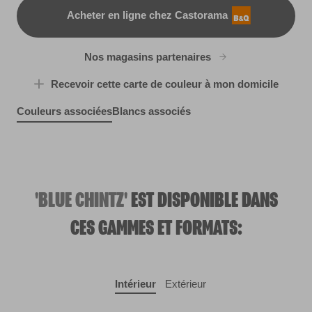
Acheter en ligne chez Castorama
B&Q
Nos magasins partenaires
Recevoir cette carte de couleur à mon domicile
Couleurs associées
Blancs associés
Bottle Glass
R2E
R282F
Wish You Well
X123R242E
'BLUE CHINTZ'
EST DISPONIBLE DANS
CES GAMMES ET FORMATS:
Intérieur
Extérieur