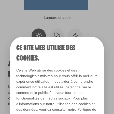
Lumière chaude
CE SITE WEB UTILISE DES
COOKIES.
A QUOI RESSEMBLERA CETTE COULEUR
Ce site Web utilise des cookies et des
DANS VOTRE MAISON ?
technologies similaires pour vous offrir la meilleure
expérience utilisateur, nous aider à comprendre
La lumière naturelle et l’éclairage jouent un rôle important
comment notre site est utilisé, personnaliser le
sur le rendu des couleurs dans votre maison. Utilisez cet
contenu et la publicité et vous fournir des
outil pour voir le rendu de votre couleur en fonction de la
fonctionnalités de médias sociaux. Pour plus
lumière.
d’informations sur notre utilisation des cookies et
des données, veuillez consulter notre
Politique de