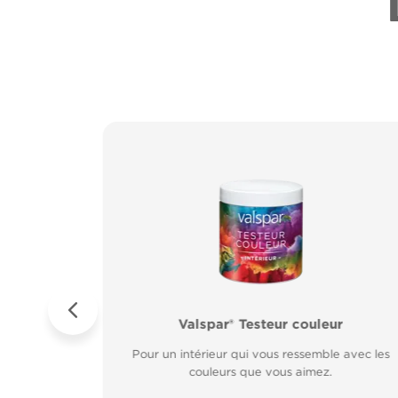
ur Métal
es
Valspar® Pro Extérieur Boiseries et Méta
Valspar® Testeur couleur
sur rouille.
Résiste aux
Résiste aux fissures et à l’écaillage. Résiste aux
Pour un intérieur qui vous ressemble avec les
rapide.
couleurs que vous aimez.
intempéries.