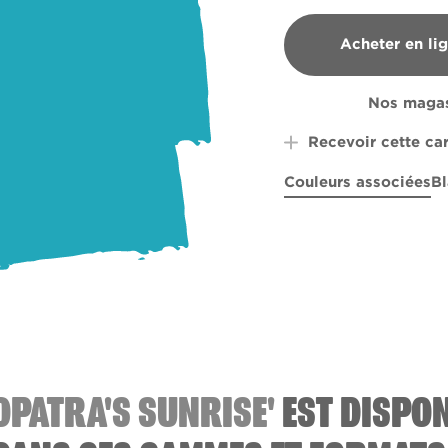
Acheter en li
B&Q
Nos magas
Recevoir cette ca
Couleurs associées
Bl
Flight of Fancy
Purple Funk
Windb
R56C
R
OPATRA'S SUNRISE'
EST DISPON