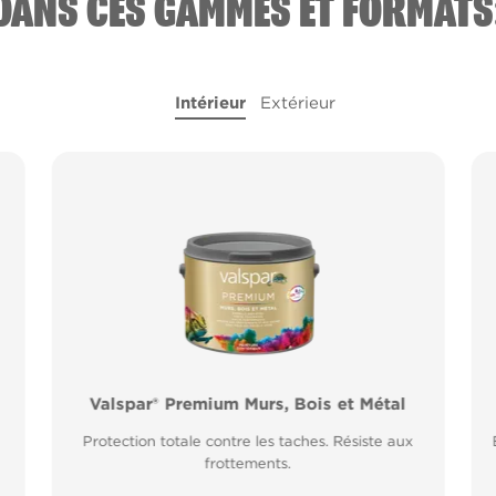
DANS CES GAMMES ET FORMATS
Intérieur
Extérieur
l
Valspar® Premium Murs, Bois et Métal
Valspar® Pro Peinture Façade Toutes
Saisons
Protection totale contre les taches. Résiste aux
Application idéale entre 2°C et 15°C de
frottements.
température extérieure. Garantie 20 ans.