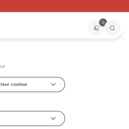
0
eur
steur couleur