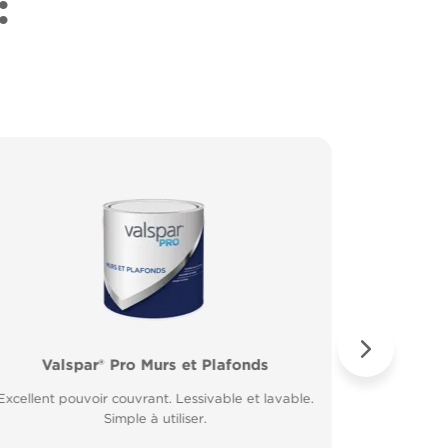
:
Valspar® Pro Murs et Plafonds
Valspar® Pro Peinture Façade
Valspar® 
Valspar
Excellent pouvoir couvrant. Lessivable et lavable.
Microporeuse et respirante. Résiste à la pluie 30
Excellent 
Application
minutes après application.
Simple à utiliser.
Fort p