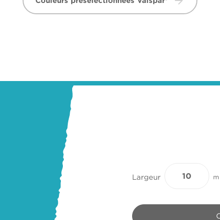
Couleurs présélectionnées Valspar®
Largeur
m