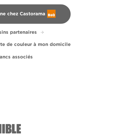
gne chez Castorama
ins partenaires
rte de couleur à mon domicile
ancs associés
lown Blue
183B
Smoky Light
X104R212E
X141R275F
IBLE