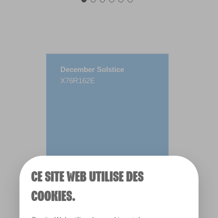
December Solstice
X76R162E
CE SITE WEB UTILISE DES
COOKIES.