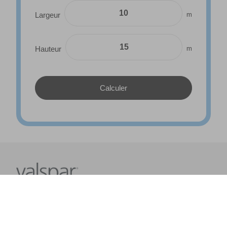
m
Largeur
m
Hauteur