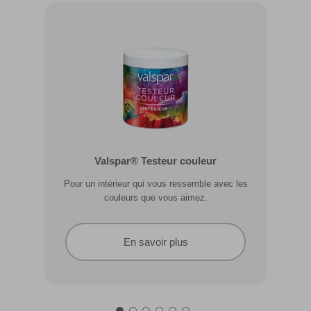
Valspar® Pro Extérieur Boiseries et
Valspar® Testeur couleur
Métal
Pour un intérieur qui vous ressemble avec les
Résiste aux fissures et à l’écaillage. Résiste aux
couleurs que vous aimez.
intempéries.
En savoir plus
En savoir plus