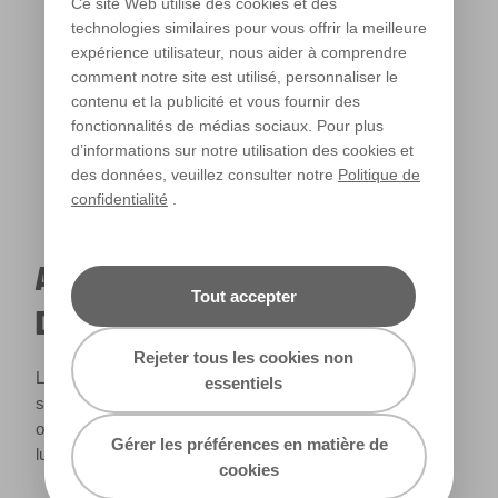
Ce site Web utilise des cookies et des
technologies similaires pour vous offrir la meilleure
expérience utilisateur, nous aider à comprendre
Lumière chaude
comment notre site est utilisé, personnaliser le
contenu et la publicité et vous fournir des
fonctionnalités de médias sociaux. Pour plus
d’informations sur notre utilisation des cookies et
des données, veuillez consulter notre
Politique de
confidentialité
.
A QUOI RESSEMBLERA CETTE COULEUR
Tout accepter
DANS VOTRE MAISON ?
Rejeter tous les cookies non
La lumière naturelle et l’éclairage jouent un rôle important
essentiels
sur le rendu des couleurs dans votre maison. Utilisez cet
outil pour voir le rendu de votre couleur en fonction de la
Gérer les préférences en matière de
lumière.
cookies