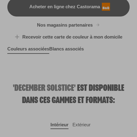
Acheter en ligne chez Castorama
B&Q
Nos magasins partenaires
Recevoir cette carte de couleur à mon domicile
Couleurs associées
Blancs associés
Air Dry
R192E
Dublin Stout
Quiet Interlude
W15c
Twilight Bloom
R207E
R29C
'DECEMBER SOLSTICE'
EST DISPONIBLE
DANS CES GAMMES ET FORMATS:
Intérieur
Extérieur