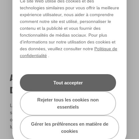
Ce site Web utilise des cookies et des
technologies similaires pour vous offrir la meilleure
expérience utilisateur, nous aider à comprendre
Lumière chaude
comment notre site est utilisé, personnaliser le
contenu et la publicité et vous fournir des
fonctionnalités de médias sociaux. Pour plus
d’informations sur notre utilisation des cookies et
des données, veuillez consulter notre
Politique de
confidentialité
.
A QUOI RESSEMBLERA CETTE COULEUR
Tout accepter
DANS VOTRE MAISON ?
Rejeter tous les cookies non
La lumière naturelle et l’éclairage jouent un rôle important
essentiels
sur le rendu des couleurs dans votre maison. Utilisez cet
outil pour voir le rendu de votre couleur en fonction de la
Gérer les préférences en matière de
lumière.
cookies