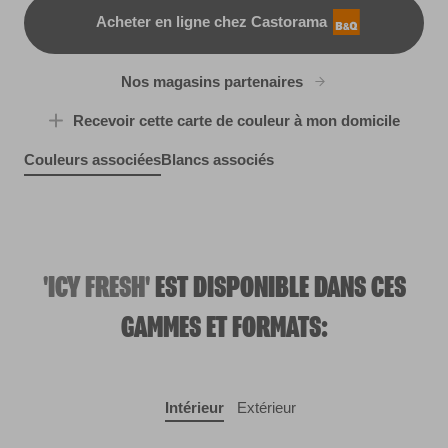
Acheter en ligne chez Castorama
B&Q
Nos magasins partenaires
Recevoir cette carte de couleur à mon domicile
Couleurs associées
Blancs associés
Pewter Bud
Purple Tide
R13A
Summer Grey
R185C
W6d
R206E
'ICY FRESH'
EST DISPONIBLE DANS CES
GAMMES ET FORMATS:
Intérieur
Extérieur