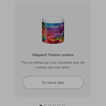
Valspar® Pro Extérieur Boiseries et
Valspar® Testeur couleur
Métal
Pour un intérieur qui vous ressemble avec les
Résiste aux fissures et à l’écaillage. Résiste aux
couleurs que vous aimez.
intempéries.
En savoir plus
En savoir plus