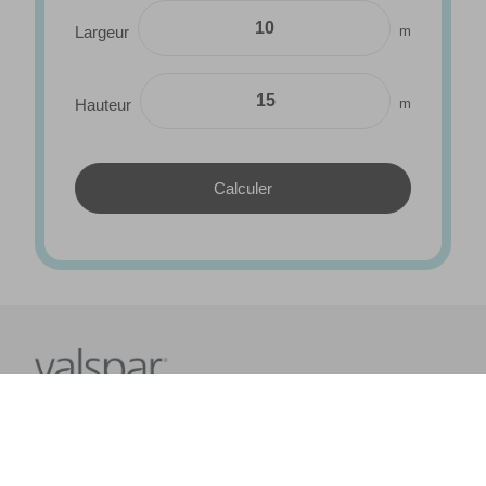
m
Largeur
m
Hauteur