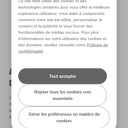
Ce site Web utilise des cookies et des
technologies similaires pour vous offrir la meilleure
expérience utilisateur, nous aider à comprendre
Lumière chaude
comment notre site est utilisé, personnaliser le
contenu et la publicité et vous fournir des
fonctionnalités de médias sociaux. Pour plus
d’informations sur notre utilisation des cookies et
des données, veuillez consulter notre
Politique de
confidentialité
.
A QUOI RESSEMBLERA CETTE COULEUR
Tout accepter
DANS VOTRE MAISON ?
Rejeter tous les cookies non
La lumière naturelle et l’éclairage jouent un rôle important
essentiels
sur le rendu des couleurs dans votre maison. Utilisez cet
outil pour voir le rendu de votre couleur en fonction de la
Gérer les préférences en matière de
lumière.
cookies