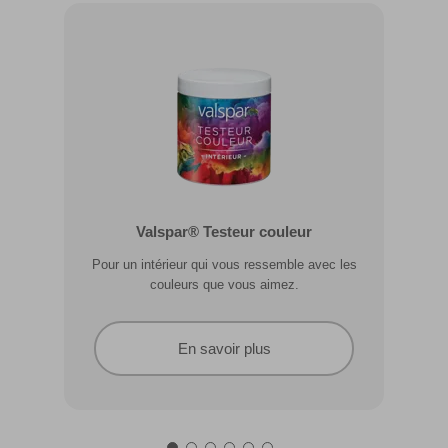
Valspar® Pro Extérieur Boiseries et
Valspar® Testeur couleur
Métal
Pour un intérieur qui vous ressemble avec les
Résiste aux fissures et à l’écaillage. Résiste aux
couleurs que vous aimez.
intempéries.
En savoir plus
En savoir plus