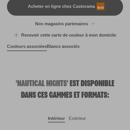
Acheter en ligne chez Castorama
B&Q
Nos magasins partenaires
Recevoir cette carte de couleur à mon domicile
Couleurs associées
Blancs associés
Grey Morn
Sleepy Kisses
R206F
Caribbean Dream
R29A
Placid Pool
X109R217F
X77R163C
'NAUTICAL NIGHTS'
EST DISPONIBLE
DANS CES GAMMES ET FORMATS:
Intérieur
Extérieur