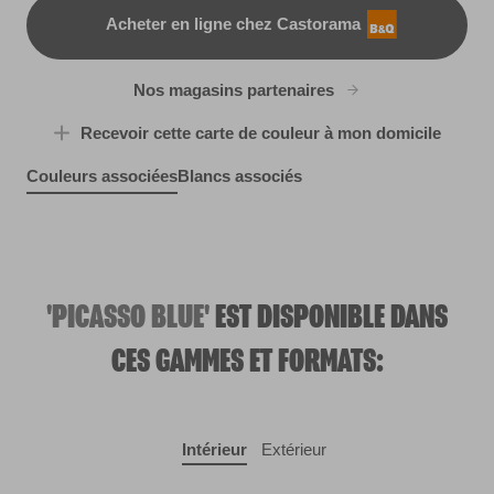
Acheter en ligne chez Castorama
B&Q
Nos magasins partenaires
Recevoir cette carte de couleur à mon domicile
Couleurs associées
Blancs associés
Ancient Relic
Blue Whale
R83B
Carriage Wheel
R213C
Glass Houses
X99R208B
Healthy
R287D
R258F
'PICASSO BLUE'
EST DISPONIBLE DANS
CES GAMMES ET FORMATS:
Intérieur
Extérieur