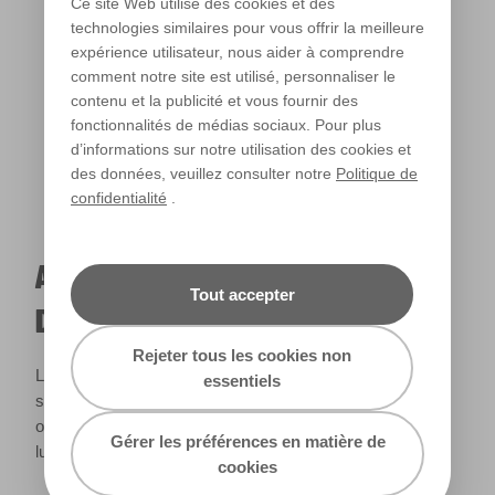
Ce site Web utilise des cookies et des
technologies similaires pour vous offrir la meilleure
expérience utilisateur, nous aider à comprendre
Lumière chaude
comment notre site est utilisé, personnaliser le
contenu et la publicité et vous fournir des
fonctionnalités de médias sociaux. Pour plus
d’informations sur notre utilisation des cookies et
des données, veuillez consulter notre
Politique de
confidentialité
.
A QUOI RESSEMBLERA CETTE COULEUR
Tout accepter
DANS VOTRE MAISON ?
Rejeter tous les cookies non
La lumière naturelle et l’éclairage jouent un rôle important
essentiels
sur le rendu des couleurs dans votre maison. Utilisez cet
outil pour voir le rendu de votre couleur en fonction de la
Gérer les préférences en matière de
lumière.
cookies