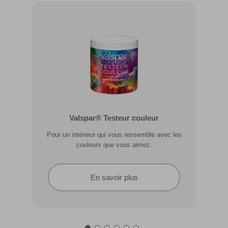
Valspar® Pro Extérieur Boiseries et
Valspar® Testeur couleur
Métal
Pour un intérieur qui vous ressemble avec les
Résiste aux fissures et à l’écaillage. Résiste aux
couleurs que vous aimez.
intempéries.
En savoir plus
En savoir plus