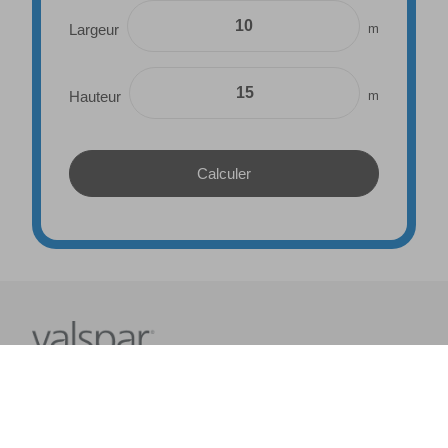
m
Largeur
m
Hauteur