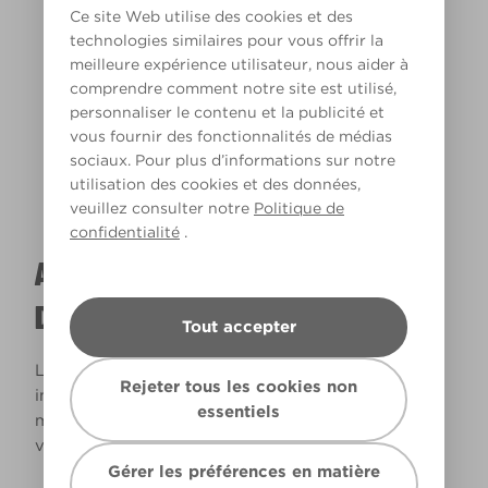
Ce site Web utilise des cookies et des
technologies similaires pour vous offrir la
meilleure expérience utilisateur, nous aider à
Lumière chaude
comprendre comment notre site est utilisé,
personnaliser le contenu et la publicité et
vous fournir des fonctionnalités de médias
sociaux. Pour plus d’informations sur notre
utilisation des cookies et des données,
veuillez consulter notre
Politique de
confidentialité
.
A QUOI RESSEMBLERA CETTE COULEUR
DANS VOTRE MAISON ?
Tout accepter
La lumière naturelle et l’éclairage jouent un rôle
Rejeter tous les cookies non
important sur le rendu des couleurs dans votre
essentiels
maison. Utilisez cet outil pour voir le rendu de
votre couleur en fonction de la lumière.
Gérer les préférences en matière