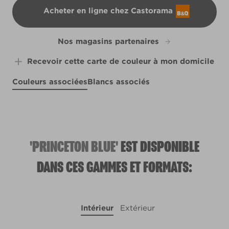
Acheter en ligne chez Castorama
B&Q
Nos magasins partenaires
Recevoir cette carte de couleur à mon domicile
Couleurs associées
Blancs associés
Blush of Hyacinth
In the Shallows
Singin' the Blues
R28A
Pretty poppy
R156F
X100R209E
L6cW11d
'PRINCETON BLUE'
EST DISPONIBLE
DANS CES GAMMES ET FORMATS:
Intérieur
Extérieur