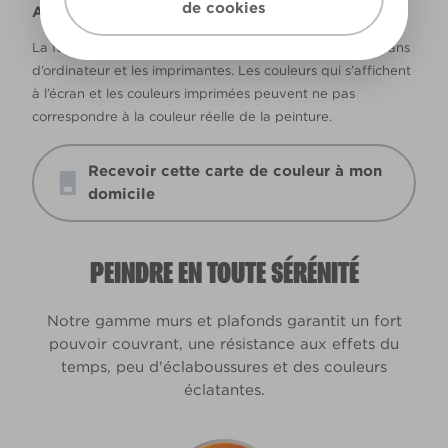
de cookies
Avertissement
La façon dont les couleurs s’affichent varie selon les écrans
d’ordinateur et les imprimantes. Les couleurs qui s’affichent
à l’écran et les couleurs imprimées peuvent ne pas
correspondre à la couleur réelle de la peinture.
Recevoir cette carte de couleur à mon
domicile
PEINDRE EN TOUTE SÉRÉNITÉ
Notre gamme murs et plafonds garantit un fort
pouvoir couvrant, une résistance aux effets du
temps, peu d'éclaboussures et des couleurs
éclatantes.