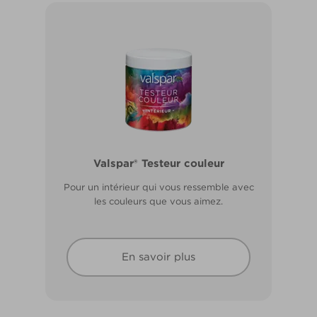
Valspar® Pro Extérieur Boiseries et
Valspar® Testeur couleur
Métal
Pour un intérieur qui vous ressemble avec
Résiste aux fissures et à l’écaillage. Résiste
les couleurs que vous aimez.
aux intempéries.
En savoir plus
En savoir plus