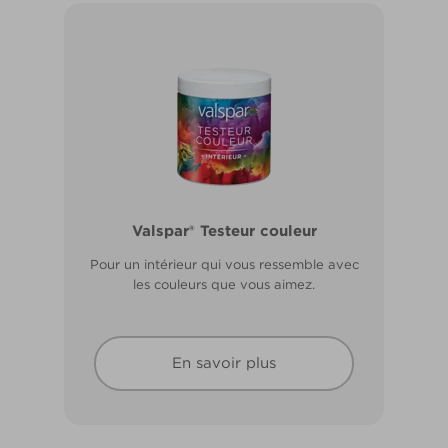
Valspar® Pro Extérieur Boiseries et
Valspar® Testeur couleur
Métal
Pour un intérieur qui vous ressemble avec
Résiste aux fissures et à l’écaillage. Résiste
les couleurs que vous aimez.
aux intempéries.
En savoir plus
En savoir plus