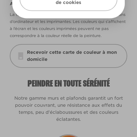
de cookies
Avertissement
La façon dont les couleurs s’affichent varie selon les écrans
d’ordinateur et les imprimantes. Les couleurs qui s’affichent
à l’écran et les couleurs imprimées peuvent ne pas
correspondre à la couleur réelle de la peinture.
Recevoir cette carte de couleur à mon
domicile
PEINDRE EN TOUTE SÉRÉNITÉ
Notre gamme murs et plafonds garantit un fort
pouvoir couvrant, une résistance aux effets du
temps, peu d'éclaboussures et des couleurs
éclatantes.