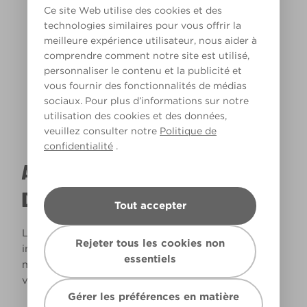
Ce site Web utilise des cookies et des
technologies similaires pour vous offrir la
meilleure expérience utilisateur, nous aider à
Lumière chaude
comprendre comment notre site est utilisé,
personnaliser le contenu et la publicité et
vous fournir des fonctionnalités de médias
sociaux. Pour plus d’informations sur notre
utilisation des cookies et des données,
veuillez consulter notre
Politique de
confidentialité
.
A QUOI RESSEMBLERA CETTE COULEUR
DANS VOTRE MAISON ?
Tout accepter
La lumière naturelle et l’éclairage jouent un rôle
Rejeter tous les cookies non
important sur le rendu des couleurs dans votre
essentiels
maison. Utilisez cet outil pour voir le rendu de
votre couleur en fonction de la lumière.
Gérer les préférences en matière