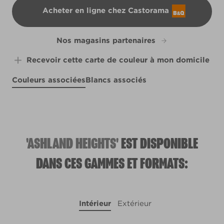
Acheter en ligne chez Castorama
B&Q
Nos magasins partenaires
Recevoir cette carte de couleur à mon domicile
Couleurs associées
Blancs associés
Flock of Seagulls
Under the Eaves
R79A
R213D
R213A
'ASHLAND HEIGHTS'
EST DISPONIBLE
DANS CES GAMMES ET FORMATS:
Intérieur
Extérieur