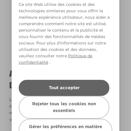
Ce site Web utilise des cookies et des
technologies similaires pour vous offrir la
meilleure expérience utilisateur, nous aider à
Lumière chaude
comprendre comment notre site est utilisé,
personnaliser le contenu et la publicité et
vous fournir des fonctionnalités de médias
sociaux. Pour plus d’informations sur notre
utilisation des cookies et des données,
veuillez consulter notre
Politique de
confidentialité
.
A QUOI RESSEMBLERA CETTE COULEUR
DANS VOTRE MAISON ?
Tout accepter
La lumière naturelle et l’éclairage jouent un rôle
Rejeter tous les cookies non
important sur le rendu des couleurs dans votre
essentiels
maison. Utilisez cet outil pour voir le rendu de
votre couleur en fonction de la lumière.
Gérer les préférences en matière