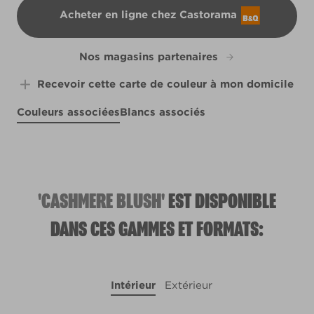
Acheter en ligne chez Castorama
B&Q
Nos magasins partenaires
Recevoir cette carte de couleur à mon domicile
Couleurs associées
Blancs associés
Lava Cliff
Redbud Blossom
R3E
Tempest's Teapot
Waiting Game
X16R41E
L18dW35b
R3C
'CASHMERE BLUSH'
EST DISPONIBLE
DANS CES GAMMES ET FORMATS:
Intérieur
Extérieur