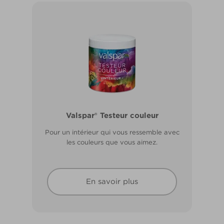
Valspar® Pro Extérieur Boiseries et
Valspar® Testeur couleur
Métal
Pour un intérieur qui vous ressemble avec
Résiste aux fissures et à l’écaillage. Résiste
les couleurs que vous aimez.
aux intempéries.
En savoir plus
En savoir plus