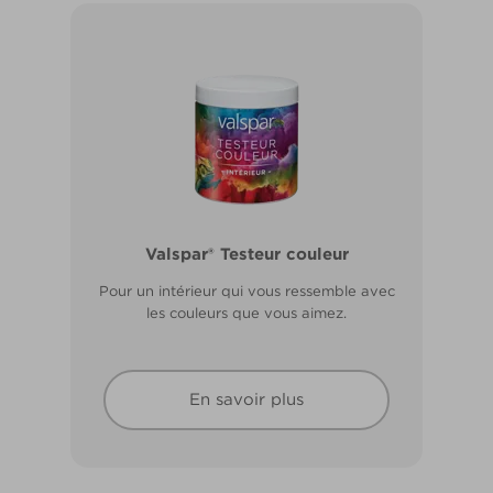
Valspar® Pro Extérieur Boiseries et
Valspar® Testeur couleur
Métal
Pour un intérieur qui vous ressemble avec
Résiste aux fissures et à l’écaillage. Résiste
les couleurs que vous aimez.
aux intempéries.
En savoir plus
En savoir plus