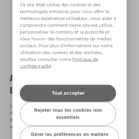
Ce site Web utilise des cookies et des
technologies similaires pour vous offrir la
meilleure expérience utilisateur, nous aider à
Lumière chaude
comprendre comment notre site est utilisé,
personnaliser le contenu et la publicité et
vous fournir des fonctionnalités de médias
sociaux. Pour plus d’informations sur notre
utilisation des cookies et des données,
veuillez consulter notre
Politique de
confidentialité
.
A QUOI RESSEMBLERA CETTE COULEUR
DANS VOTRE MAISON ?
Tout accepter
La lumière naturelle et l’éclairage jouent un rôle
Rejeter tous les cookies non
important sur le rendu des couleurs dans votre
essentiels
maison. Utilisez cet outil pour voir le rendu de
votre couleur en fonction de la lumière.
Gérer les préférences en matière