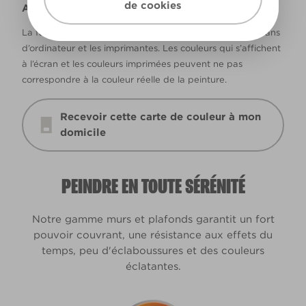
de cookies
Avertissement
La façon dont les couleurs s’affichent varie selon les écrans
d’ordinateur et les imprimantes. Les couleurs qui s’affichent
à l’écran et les couleurs imprimées peuvent ne pas
correspondre à la couleur réelle de la peinture.
Recevoir cette carte de couleur à mon
domicile
PEINDRE EN TOUTE SÉRÉNITÉ
Notre gamme murs et plafonds garantit un fort
pouvoir couvrant, une résistance aux effets du
temps, peu d'éclaboussures et des couleurs
éclatantes.