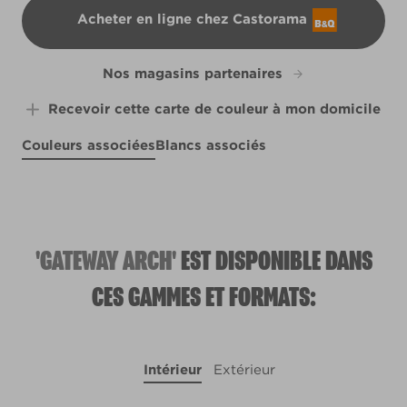
Acheter en ligne chez Castorama
B&Q
Nos magasins partenaires
Recevoir cette carte de couleur à mon domicile
Couleurs associées
Blancs associés
R83A
Pewter Bud
Plum Drop
R13A
Purple Tide
R39E
R185C
'GATEWAY ARCH'
EST DISPONIBLE DANS
CES GAMMES ET FORMATS:
Intérieur
Extérieur