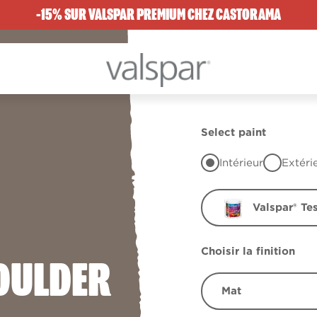
-15% SUR VALSPAR PREMIUM CHEZ CASTORAMA
Select paint
Intérieur
Extéri
Valspar® Te
Choisir la finition
OULDER
Mat