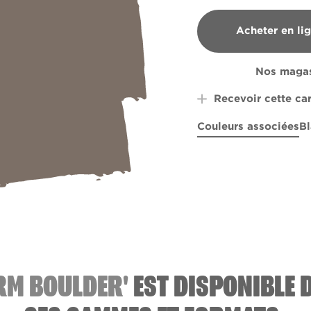
Acheter en li
B&Q
Nos magas
Recevoir cette ca
Couleurs associées
Bl
Copper Kettle
R82A
R98E
Cremi
RM BOULDER'
EST DISPONIBLE 