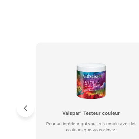
ur Métal
es
Valspar® Pro Extérieur Boiseries et Méta
Valspar® Testeur couleur
sur rouille.
Résiste aux
Résiste aux fissures et à l’écaillage. Résiste aux
Pour un intérieur qui vous ressemble avec les
rapide.
couleurs que vous aimez.
intempéries.