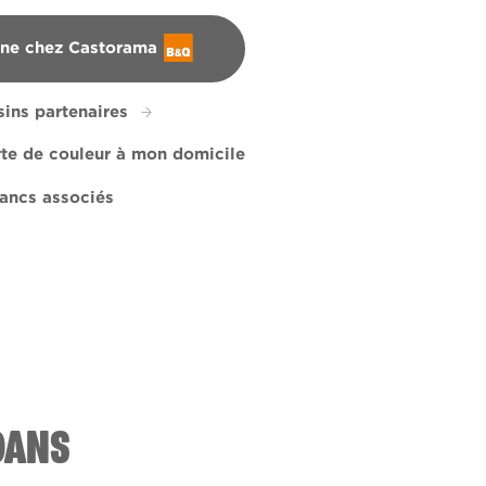
gne chez Castorama
ins partenaires
rte de couleur à mon domicile
ancs associés
ni Mushroom
R87C
DANS