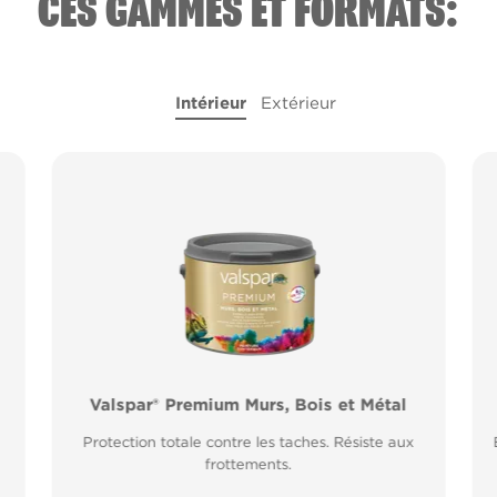
CES GAMMES ET FORMATS:
Intérieur
Extérieur
l
Valspar® Premium Murs, Bois et Métal
Valspar® Pro Peinture Façade Toutes
Saisons
Protection totale contre les taches. Résiste aux
Application idéale entre 2°C et 15°C de
frottements.
température extérieure. Garantie 20 ans.