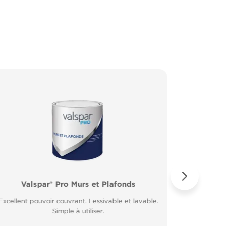
Valspar® Pro Murs et Plafonds
Valspar® Pro Peinture Façade
Valspar® 
Valspar
Excellent pouvoir couvrant. Lessivable et lavable.
Microporeuse et respirante. Résiste à la pluie 30
Excellent 
Application
minutes après application.
Simple à utiliser.
Fort p