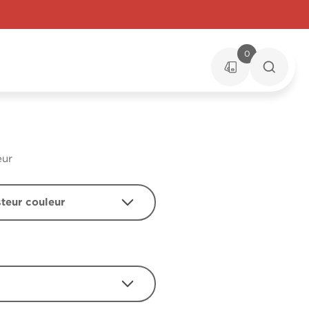
0
eur
steur couleur