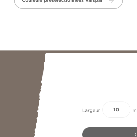
Couleurs présélectionnées Valspar®
Largeur
m