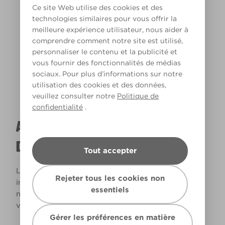
Ce site Web utilise des cookies et des
technologies similaires pour vous offrir la
meilleure expérience utilisateur, nous aider à
Lumière chaude
comprendre comment notre site est utilisé,
personnaliser le contenu et la publicité et
vous fournir des fonctionnalités de médias
sociaux. Pour plus d’informations sur notre
utilisation des cookies et des données,
veuillez consulter notre
Politique de
confidentialité
.
A QUOI RESSEMBLERA CETTE COULEUR
DANS VOTRE MAISON ?
Tout accepter
La lumière naturelle et l’éclairage jouent un rôle
Rejeter tous les cookies non
important sur le rendu des couleurs dans votre
essentiels
maison. Utilisez cet outil pour voir le rendu de
votre couleur en fonction de la lumière.
Gérer les préférences en matière