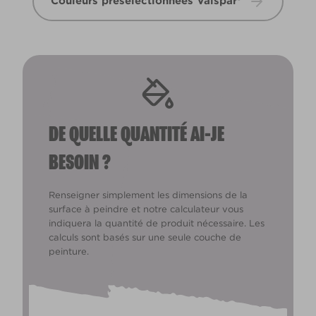
Couleurs présélectionnées Valspar®
DE QUELLE QUANTITÉ AI-JE
BESOIN ?
Renseigner simplement les dimensions de la
surface à peindre et notre calculateur vous
indiquera la quantité de produit nécessaire. Les
calculs sont basés sur une seule couche de
peinture.