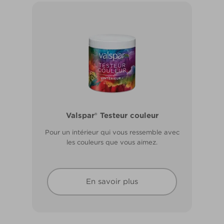
Valspar® Pro Extérieur Boiseries et
Valspar® Testeur couleur
Métal
Pour un intérieur qui vous ressemble avec
Résiste aux fissures et à l’écaillage. Résiste
les couleurs que vous aimez.
aux intempéries.
En savoir plus
En savoir plus