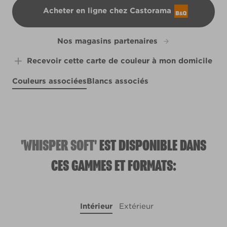
Acheter en ligne chez Castorama
B&Q
Nos magasins partenaires
Recevoir cette carte de couleur à mon domicile
Couleurs associées
Blancs associés
Plum Sunset
Silent Witness
R7F
Sitting Room
R253D
R7D
'WHISPER SOFT'
EST DISPONIBLE DANS
CES GAMMES ET FORMATS:
Intérieur
Extérieur