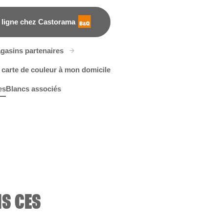
 ligne chez Castorama
gasins partenaires
 carte de couleur à mon domicile
es
Blancs associés
f
ake a Splash
R227E
Meadow Thistle
R230B
R51C
S CES