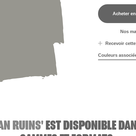
Acheter en
B&Q
Nos ma
Recevoir cette
Couleurs associé
Bleu Clair
Fresh Lea
R202E
M
AN RUINS'
EST DISPONIBLE DAN