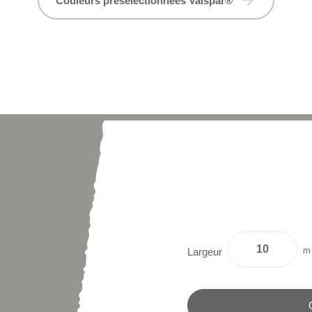
Couleurs présélectionnées Valspar®
m
Largeur