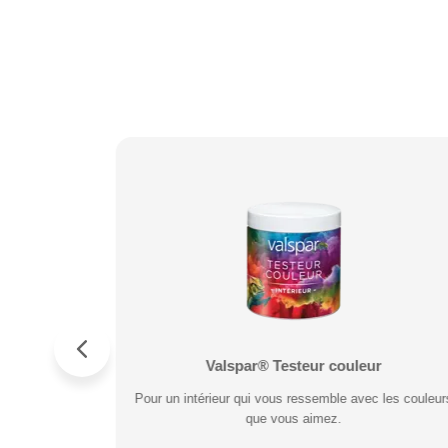
 et Métal
s
Valspar® Pro Peinture Façade Toutes Saison
Valspar® Testeur couleur
ésiste aux
ésiste aux
Pour un intérieur qui vous ressemble avec les couleur
Application idéale entre 2°C et 15°C de température
extérieure. Garantie 20 ans.
que vous aimez.