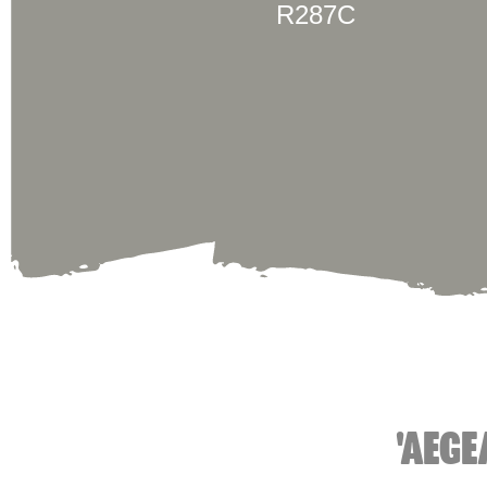
R287C
'AEGE