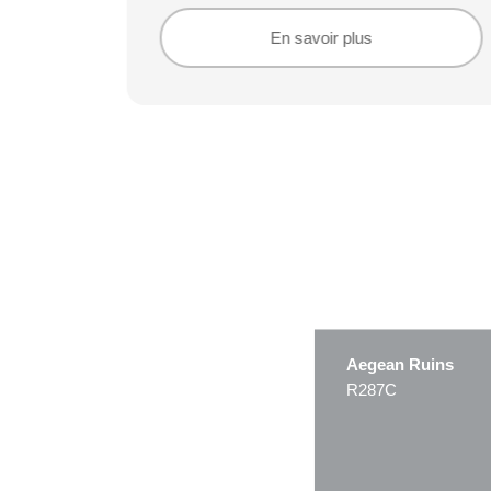
En savoir plus
En savoir plus
Aegean Ruins
R287C