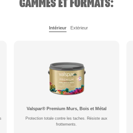
GAMMES ET FORMATS:
Intérieur
Extérieur
s
Valspar® Premium Murs, Bois et Métal
Valspar® Pro Peinture Façade
s
Microporeuse et respirante. Résiste à la pluie 30
Protection totale contre les taches. Résiste aux
minutes après application.
frottements.