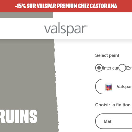
-15% SUR VALSPAR PREMIUM CHEZ CASTORAMA
Select paint
Intérieur
Ext
Valspar
Choisir la finition
RUINS
Mat