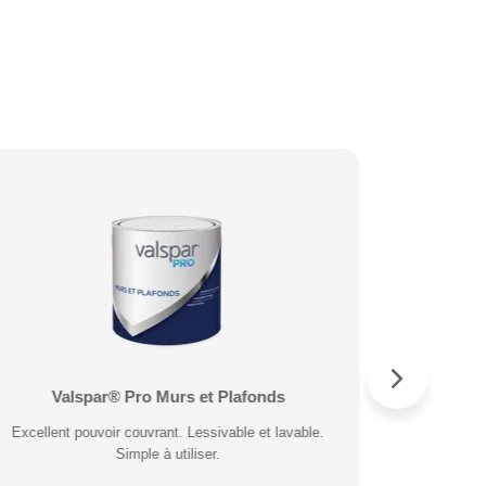
Valspar® Pro Peinture Direct sur Métal
Valspar® Pro Murs et Plafonds
Valspar®
Valspar®
Application direct sur métal et direct sur rouille. Fort
Excellent pouvoir couvrant. Lessivable et lavable.
Résiste a
Excellent
pouvoir couvrant. Séchage rapide.
Simple à utiliser.