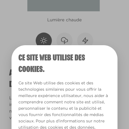
Lumière chaude
CE SITE WEB UTILISE DES
COOKIES.
A QUOI RESSEMBLERA CETTE COULEUR
DANS VOTRE MAISON ?
Ce site Web utilise des cookies et des
technologies similaires pour vous offrir la
meilleure expérience utilisateur, nous aider à
La lumière naturelle et l’éclairage jouent un rôle
comprendre comment notre site est utilisé,
important sur le rendu des couleurs dans votre
personnaliser le contenu et la publicité et
maison. Utilisez cet outil pour voir le rendu de
vous fournir des fonctionnalités de médias
votre couleur en fonction de la lumière.
sociaux. Pour plus d’informations sur notre
utilisation des cookies et des données,