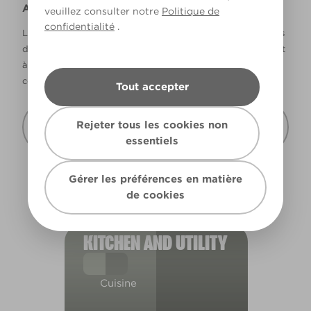
Avertissement
veuillez consulter notre
Politique de
confidentialité
.
La façon dont les couleurs s’affichent varie selon les écrans
d’ordinateur et les imprimantes. Les couleurs qui s’affichent
à l’écran et les couleurs imprimées peuvent ne pas
correspondre à la couleur réelle de la peinture.
Tout accepter
Recevoir cette carte de couleur à mon
Rejeter tous les cookies non
domicile
essentiels
Gérer les préférences en matière
de cookies
KITCHEN AND UTILITY
Cuisine