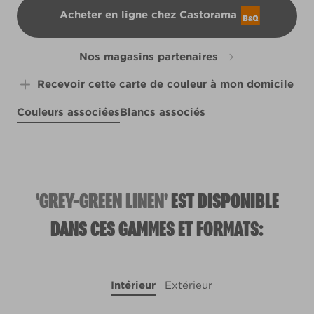
Acheter en ligne chez Castorama
B&Q
Nos magasins partenaires
Recevoir cette carte de couleur à mon domicile
Couleurs associées
Blancs associés
Lilac Sprig
Seersucker Suit
R15B
Smoked Lox
Ocean Silk
X101R197E
X62R134C
X124R256F
'GREY-GREEN LINEN'
EST DISPONIBLE
DANS CES GAMMES ET FORMATS:
Intérieur
Extérieur