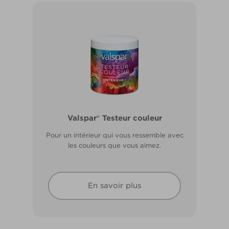
Valspar® Pro Peinture Façade Toutes
Valspar® Testeur couleur
Saisons
Pour un intérieur qui vous ressemble avec
Application idéale entre 2°C et 15°C de
les couleurs que vous aimez.
température extérieure. Garantie 20 ans.
En savoir plus
En savoir plus