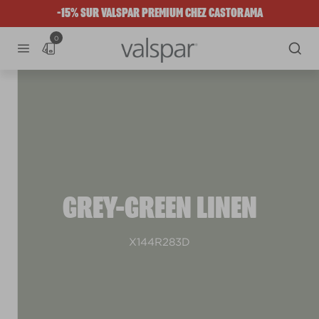
-15% SUR VALSPAR PREMIUM CHEZ CASTORAMA
0
GREY-GREEN LINEN
X144R283D