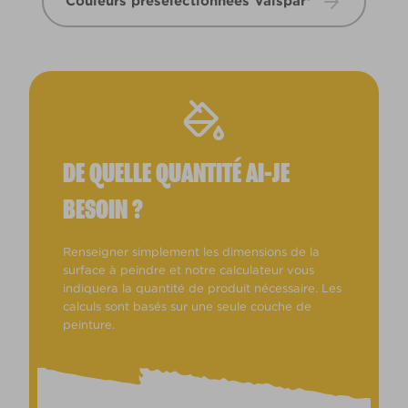
Couleurs présélectionnées Valspar®
DE QUELLE QUANTITÉ AI-JE
BESOIN ?
Renseigner simplement les dimensions de la
surface à peindre et notre calculateur vous
indiquera la quantité de produit nécessaire. Les
calculs sont basés sur une seule couche de
peinture.