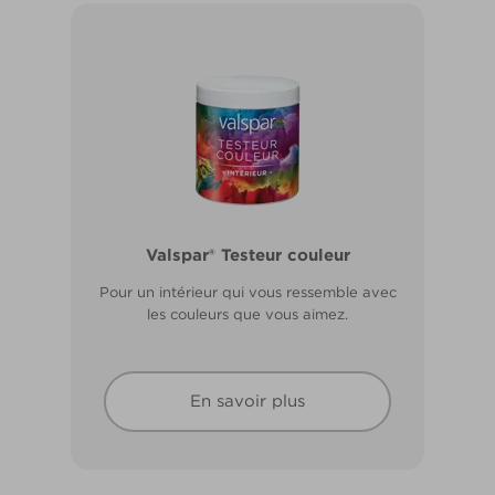
Valspar® Pro Extérieur Boiseries et
Valspar® Testeur couleur
Métal
Pour un intérieur qui vous ressemble avec
Résiste aux fissures et à l’écaillage. Résiste
les couleurs que vous aimez.
aux intempéries.
En savoir plus
En savoir plus