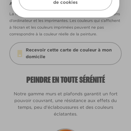
de cookies
Avertissement
La façon dont les couleurs s’affichent varie selon les écrans
d’ordinateur et les imprimantes. Les couleurs qui s’affichent
à l’écran et les couleurs imprimées peuvent ne pas
correspondre à la couleur réelle de la peinture.
Recevoir cette carte de couleur à mon
domicile
PEINDRE EN TOUTE SÉRÉNITÉ
Notre gamme murs et plafonds garantit un fort
pouvoir couvrant, une résistance aux effets du
temps, peu d'éclaboussures et des couleurs
éclatantes.