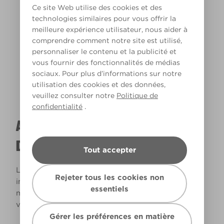
Ce site Web utilise des cookies et des
technologies similaires pour vous offrir la
meilleure expérience utilisateur, nous aider à
Lumière chaude
comprendre comment notre site est utilisé,
personnaliser le contenu et la publicité et
vous fournir des fonctionnalités de médias
sociaux. Pour plus d’informations sur notre
utilisation des cookies et des données,
veuillez consulter notre
Politique de
confidentialité
.
A QUOI RESSEMBLERA CETTE COULEUR
DANS VOTRE MAISON ?
Tout accepter
La lumière naturelle et l’éclairage jouent un rôle
Rejeter tous les cookies non
important sur le rendu des couleurs dans votre
essentiels
maison. Utilisez cet outil pour voir le rendu de
votre couleur en fonction de la lumière.
Gérer les préférences en matière