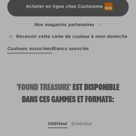
Acheter en ligne chez Castorama
B&Q
Nos magasins partenaires
Recevoir cette carte de couleur à mon domicile
Couleurs associées
Blancs associés
Ice Fishing
Lilac Allure
R167D
X109R217A
X26R61A
'FOUND TREASURE'
EST DISPONIBLE
DANS CES GAMMES ET FORMATS:
Intérieur
Extérieur