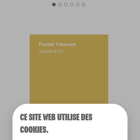
Found Treasure
X69R140D
CE SITE WEB UTILISE DES
COOKIES.