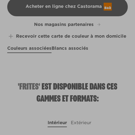
Acheter en ligne chez Castorama
B&Q
Nos magasins partenaires
Recevoir cette carte de couleur à mon domicile
Couleurs associées
Blancs associés
Ambient Light
Bright Horizon
X79R149F
Caribbean Escape
R146D
X84R155D
'FRITES'
EST DISPONIBLE DANS CES
GAMMES ET FORMATS:
Intérieur
Extérieur