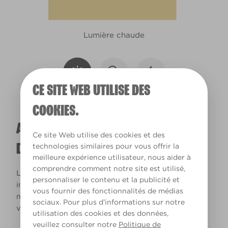
Lumière chaude
CE SITE WEB UTILISE DES
COOKIES.
A QUOI RESSEMBLERA CETTE COULEUR
Ce site Web utilise des cookies et des
DANS VOTRE MAISON ?
technologies similaires pour vous offrir la
meilleure expérience utilisateur, nous aider à
comprendre comment notre site est utilisé,
La lumière naturelle et l’éclairage jouent un rôle
personnaliser le contenu et la publicité et
important sur le rendu des couleurs dans votre
vous fournir des fonctionnalités de médias
maison. Utilisez cet outil pour voir le rendu de
sociaux. Pour plus d’informations sur notre
votre couleur en fonction de la lumière.
utilisation des cookies et des données,
veuillez consulter notre
Politique de