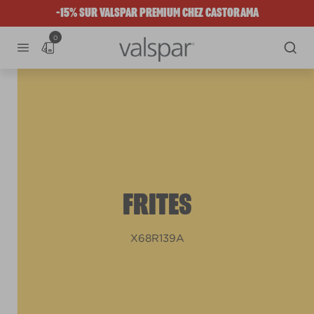
-15% SUR VALSPAR PREMIUM CHEZ CASTORAMA
0
FRITES
X68R139A