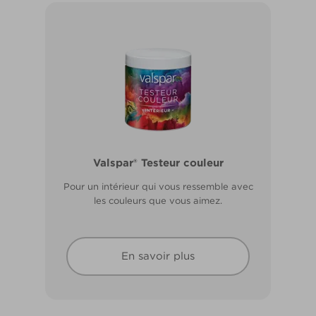
Valspar® Pro Extérieur Boiseries et
Valspar® Testeur couleur
Métal
Pour un intérieur qui vous ressemble avec
Résiste aux fissures et à l’écaillage. Résiste
les couleurs que vous aimez.
aux intempéries.
En savoir plus
En savoir plus