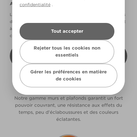
Avertissement
confidentialité
.
La façon dont les couleurs s’affichent varie selon les écrans
d’ordinateur et les imprimantes. Les couleurs qui s’affichent
à l’écran et les couleurs imprimées peuvent ne pas
Tout accepter
correspondre à la couleur réelle de la peinture.
Rejeter tous les cookies non
Recevoir cette carte de couleur à mon
essentiels
domicile
Gérer les préférences en matière
de cookies
PEINDRE EN TOUTE SÉRÉNITÉ
Notre gamme murs et plafonds garantit un fort
pouvoir couvrant, une résistance aux effets du
temps, peu d'éclaboussures et des couleurs
éclatantes.