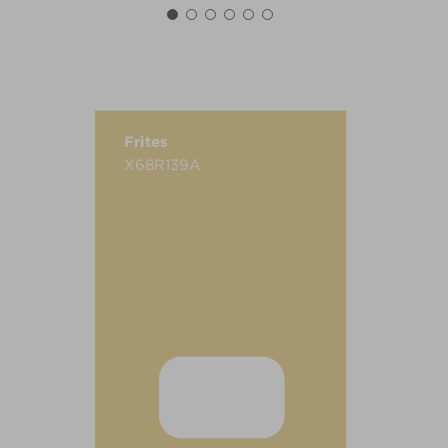
Frites
X68R139A