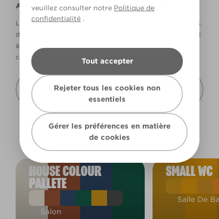
Avertissement
veuillez consulter notre
Politique de
confidentialité
.
La façon dont les couleurs s’affichent varie selon les écrans
d’ordinateur et les imprimantes. Les couleurs qui s’affichent
à l’écran et les couleurs imprimées peuvent ne pas
correspondre à la couleur réelle de la peinture.
Tout accepter
Recevoir cette carte de couleur à mon
Rejeter tous les cookies non
domicile
essentiels
Gérer les préférences en matière
de cookies
HOUSE COLOUR
SMALL WC
PALLETE
Salle De Ba
Salon