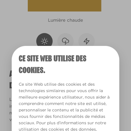
Lumière chaude
CE SITE WEB UTILISE DES
COOKIES.
A QUOI RESSEMBLERA CETTE COULEUR
DANS VOTRE MAISON ?
Ce site Web utilise des cookies et des
technologies similaires pour vous offrir la
meilleure expérience utilisateur, nous aider à
La lumière naturelle et l’éclairage jouent un rôle
comprendre comment notre site est utilisé,
important sur le rendu des couleurs dans votre
personnaliser le contenu et la publicité et
maison. Utilisez cet outil pour voir le rendu de
vous fournir des fonctionnalités de médias
votre couleur en fonction de la lumière.
sociaux. Pour plus d’informations sur notre
utilisation des cookies et des données,