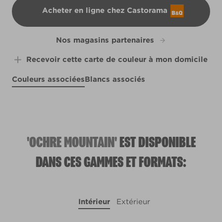
Acheter en ligne chez Castorama
B&Q
Nos magasins partenaires
Recevoir cette carte de couleur à mon domicile
Couleurs associées
Blancs associés
Jungle Beat
Keep Calm
W17c
Churchill Downs
X136R267D
Grassy Cliff
R95D
X131R251C
'OCHRE MOUNTAIN'
EST DISPONIBLE
DANS CES GAMMES ET FORMATS:
Intérieur
Extérieur