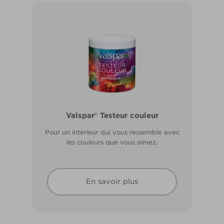
Valspar® Pro Extérieur Boiseries et
Valspar® Testeur couleur
Métal
Pour un intérieur qui vous ressemble avec
Résiste aux fissures et à l’écaillage. Résiste
les couleurs que vous aimez.
aux intempéries.
En savoir plus
En savoir plus