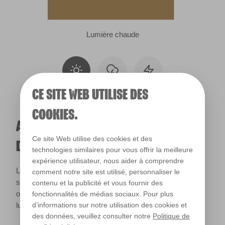
Lumière chaude
CE SITE WEB UTILISE DES
COOKIES.
A QUOI RESSEMBLERA CETTE COULEUR
Ce site Web utilise des cookies et des
DANS VOTRE MAISON ?
technologies similaires pour vous offrir la meilleure
expérience utilisateur, nous aider à comprendre
La lumière naturelle et l’éclairage jouent un rôle important
comment notre site est utilisé, personnaliser le
sur le rendu des couleurs dans votre maison. Utilisez cet
contenu et la publicité et vous fournir des
outil pour voir le rendu de votre couleur en fonction de la
fonctionnalités de médias sociaux. Pour plus
lumière.
d’informations sur notre utilisation des cookies et
des données, veuillez consulter notre
Politique de