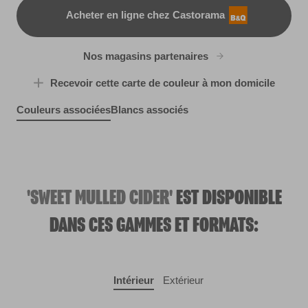
Acheter en ligne chez Castorama
B&Q
Nos magasins partenaires
Recevoir cette carte de couleur à mon domicile
Couleurs associées
Blancs associés
Artisan Blue
Mesmerize
R202D
Tuxedo Blue
X86R194C
W30d
'SWEET MULLED CIDER'
EST DISPONIBLE
DANS CES GAMMES ET FORMATS:
Intérieur
Extérieur