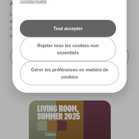
confidentialité
.
Avertissement
La façon dont les couleurs s’affichent varie selon les écrans
d’ordinateur et les imprimantes. Les couleurs qui s’affichent à
Tout accepter
l’écran et les couleurs imprimées peuvent ne pas correspondre à
la couleur réelle de la peinture.
Rejeter tous les cookies non
essentiels
Recevoir cette carte de couleur à mon
domicile
Gérer les préférences en matière de
cookies
LIVING ROOM,
SUMMER 2025
Salon