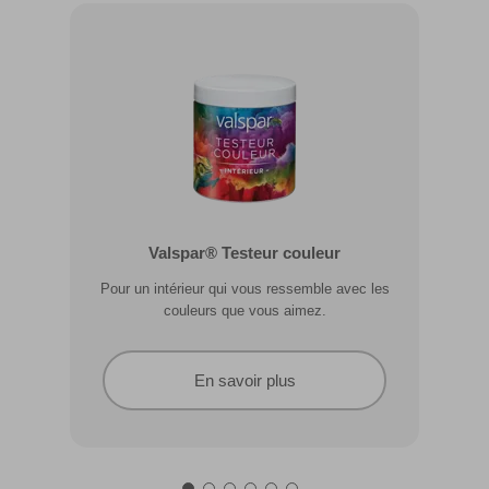
Valspar® Pro Extérieur Boiseries et
Valspar® Testeur couleur
Métal
Pour un intérieur qui vous ressemble avec les
Résiste aux fissures et à l’écaillage. Résiste aux
couleurs que vous aimez.
intempéries.
En savoir plus
En savoir plus