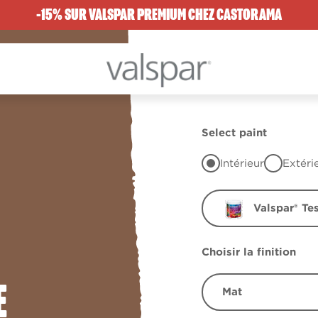
-15% SUR VALSPAR PREMIUM CHEZ CASTORAMA
Select paint
Intérieur
Extéri
Valspar® Te
Choisir la finition
E
Mat