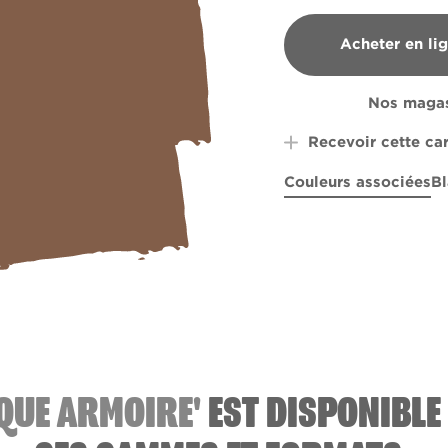
Acheter en li
B&Q
Nos magas
Recevoir cette ca
Couleurs associées
Bl
R169A
Sunset in Pro
Far a
IQUE ARMOIRE'
EST DISPONIBLE