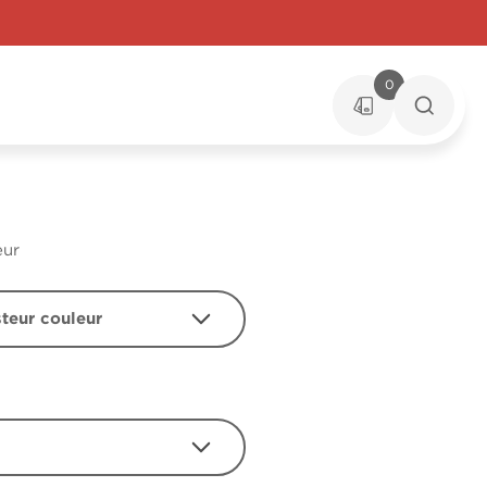
0
eur
steur couleur