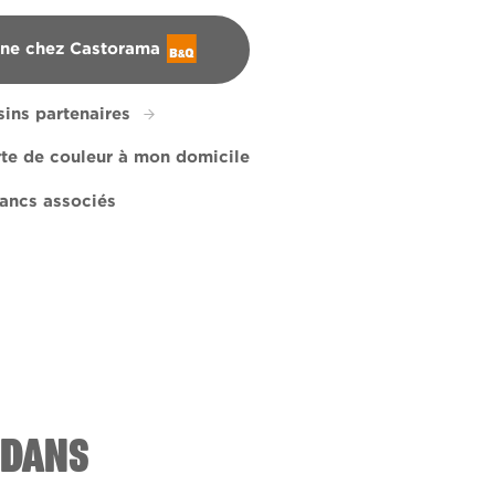
gne chez Castorama
ins partenaires
rte de couleur à mon domicile
ancs associés
vence
nd Wide
R125C
X92R190D
 DANS