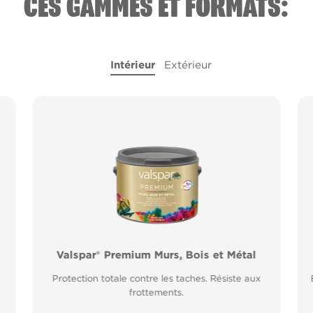
CES GAMMES ET FORMATS:
Intérieur
Extérieur
l
Valspar® Premium Murs, Bois et Métal
Valspar® Pro Peinture Façade Toutes
Saisons
Protection totale contre les taches. Résiste aux
Application idéale entre 2°C et 15°C de
frottements.
température extérieure. Garantie 20 ans.