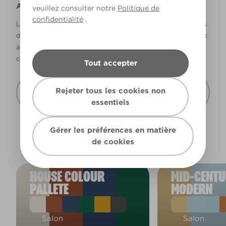
Avertissement
veuillez consulter notre
Politique de
confidentialité
.
La façon dont les couleurs s’affichent varie selon les écrans
d’ordinateur et les imprimantes. Les couleurs qui s’affichent
à l’écran et les couleurs imprimées peuvent ne pas
correspondre à la couleur réelle de la peinture.
Tout accepter
Recevoir cette carte de couleur à mon
Rejeter tous les cookies non
domicile
essentiels
Gérer les préférences en matière
de cookies
HOUSE COLOUR
MID-CENT
PALLETE
MODERN
Salon
Salon