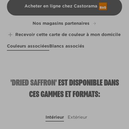
Acheter en ligne chez Castorama
B&Q
Nos magasins partenaires
Recevoir cette carte de couleur à mon domicile
Couleurs associées
Blancs associés
Dried Lilacs
Nectarine Spice
X14R27F
Prized Orchid
Dim Love
X50R123D
R51D
X6R21A
'DRIED SAFFRON'
EST DISPONIBLE DANS
CES GAMMES ET FORMATS:
Intérieur
Extérieur