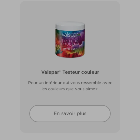
Valspar® Pro Extérieur Boiseries et
Valspar® Testeur couleur
Métal
Pour un intérieur qui vous ressemble avec
Résiste aux fissures et à l’écaillage. Résiste
les couleurs que vous aimez.
aux intempéries.
En savoir plus
En savoir plus