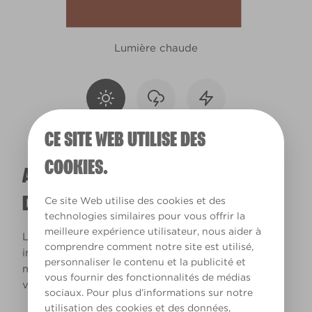
Lumière chaude
CE SITE WEB UTILISE DES
COOKIES.
A QUOI RESSEMBLERA CETTE COULEUR
DANS VOTRE MAISON ?
Ce site Web utilise des cookies et des
technologies similaires pour vous offrir la
meilleure expérience utilisateur, nous aider à
La lumière naturelle et l’éclairage jouent un rôle
comprendre comment notre site est utilisé,
important sur le rendu des couleurs dans votre
personnaliser le contenu et la publicité et
maison. Utilisez cet outil pour voir le rendu de
vous fournir des fonctionnalités de médias
votre couleur en fonction de la lumière.
sociaux. Pour plus d’informations sur notre
utilisation des cookies et des données,