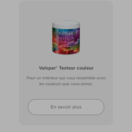
Valspar® Pro Extérieur Boiseries et
Valspar® Testeur couleur
Métal
Pour un intérieur qui vous ressemble avec
Résiste aux fissures et à l’écaillage. Résiste
les couleurs que vous aimez.
aux intempéries.
En savoir plus
En savoir plus