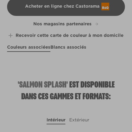
Acheter en ligne chez Castorama
B&Q
Nos magasins partenaires
Recevoir cette carte de couleur à mon domicile
Couleurs associées
Blancs associés
R28D
Antique Velvet
Fields of Provence
X8R24E
X14R27D
'SALMON SPLASH'
EST DISPONIBLE
DANS CES GAMMES ET FORMATS:
Intérieur
Extérieur