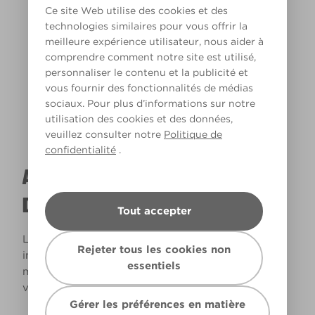
Ce site Web utilise des cookies et des
technologies similaires pour vous offrir la
meilleure expérience utilisateur, nous aider à
Lumière chaude
comprendre comment notre site est utilisé,
personnaliser le contenu et la publicité et
vous fournir des fonctionnalités de médias
sociaux. Pour plus d’informations sur notre
utilisation des cookies et des données,
veuillez consulter notre
Politique de
confidentialité
.
A QUOI RESSEMBLERA CETTE COULEUR
DANS VOTRE MAISON ?
Tout accepter
La lumière naturelle et l’éclairage jouent un rôle
Rejeter tous les cookies non
important sur le rendu des couleurs dans votre
essentiels
maison. Utilisez cet outil pour voir le rendu de
votre couleur en fonction de la lumière.
Gérer les préférences en matière