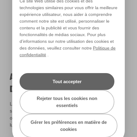
Ce site Web utilise des cookies et des
technologies similaires pour vous offrir la meilleure
expérience utilisateur, nous aider à comprendre
Lumière chaude
comment notre site est utilisé, personnaliser le
contenu et la publicité et vous fournir des
fonctionnalités de médias sociaux. Pour plus
d’informations sur notre utilisation des cookies et
des données, veuillez consulter notre
Politique de
confidentialité
.
A QUOI RESSEMBLERA CETTE COULEUR
Tout accepter
DANS VOTRE MAISON ?
Rejeter tous les cookies non
La lumière naturelle et l’éclairage jouent un rôle important
essentiels
sur le rendu des couleurs dans votre maison. Utilisez cet
outil pour voir le rendu de votre couleur en fonction de la
Gérer les préférences en matière de
lumière.
cookies