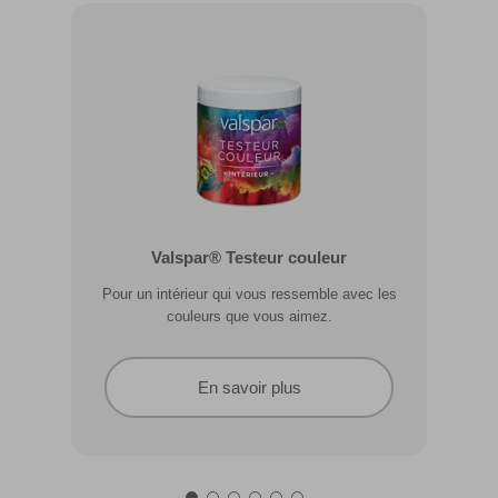
Valspar® Pro Extérieur Boiseries et
Valspar® Testeur couleur
Métal
Pour un intérieur qui vous ressemble avec les
Résiste aux fissures et à l’écaillage. Résiste aux
couleurs que vous aimez.
intempéries.
En savoir plus
En savoir plus