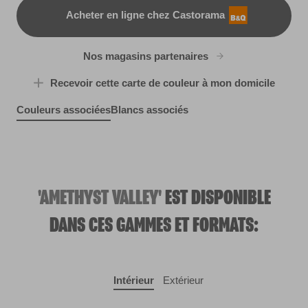
Acheter en ligne chez Castorama
B&Q
Nos magasins partenaires
Recevoir cette carte de couleur à mon domicile
Couleurs associées
Blancs associés
Opal Fire
Swiss Livery
R270F
Simple Grey
R286E
X142R276D
'AMETHYST VALLEY'
EST DISPONIBLE
DANS CES GAMMES ET FORMATS:
Intérieur
Extérieur