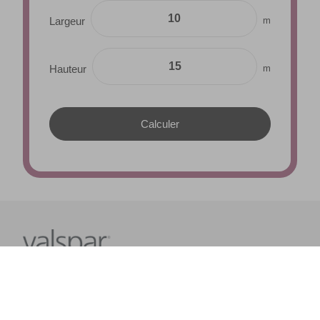
m
Largeur
m
Hauteur