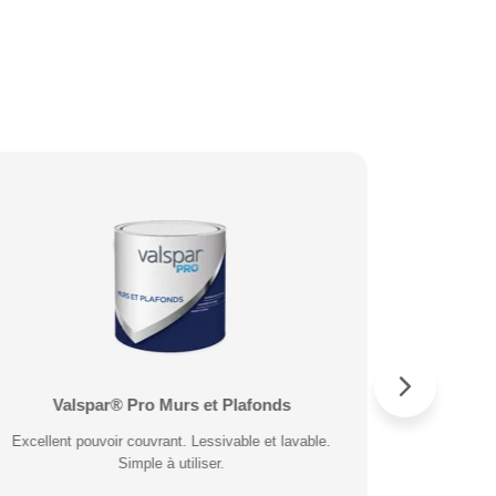
Valspar® Pro Murs et Plafonds
Valspar® Pro Peinture Façade
Valspar®
Valspa
Excellent pouvoir couvrant. Lessivable et lavable.
Microporeuse et respirante. Résiste à la pluie 30
Application 
Excellent
minutes après application.
Simple à utiliser.
po