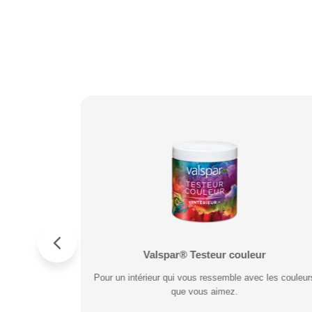
r Métal
s
Valspar® Pro Extérieur Boiseries et Métal
Valspar® Testeur couleur
rouille. Fort
ésiste aux
Pour un intérieur qui vous ressemble avec les couleur
Résiste aux fissures et à l’écaillage. Résiste aux
de.
que vous aimez.
intempéries.