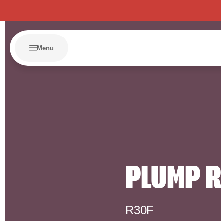
Menu
PLUMP R
R30F