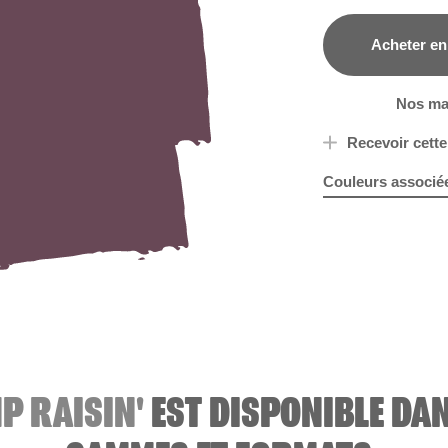
Acheter en
B&Q
Nos ma
Recevoir cette
Couleurs associé
Jazzberry
X100R20
R30E
N
P RAISIN'
EST DISPONIBLE DA