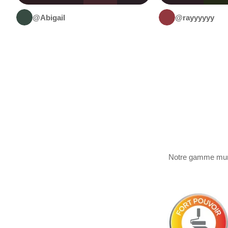
@Abigail
@rayyyyyy
Notre gamme murs 