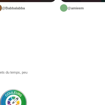
@Babbalabba
@amieem
fets du temps, peu