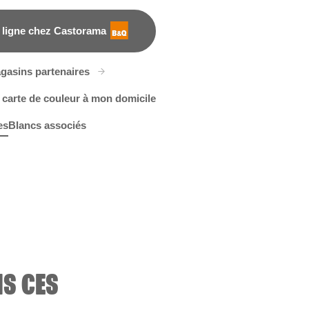
 ligne chez Castorama
gasins partenaires
 carte de couleur à mon domicile
es
Blancs associés
9C
ew York City Winter
R74A
NS CES