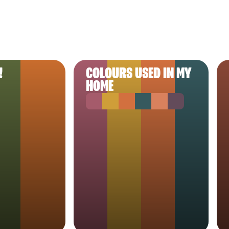
!
COLOURS USED IN MY
HOME