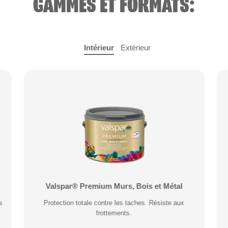
GAMMES ET FORMATS:
Intérieur
Extérieur
Valspar® Pro Peinture Façade Toutes Saisons
Valspar® Premium Murs, Bois et Métal
s
Application idéale entre 2°C et 15°C de température
Protection totale contre les taches. Résiste aux
extérieure. Garantie 20 ans.
frottements.