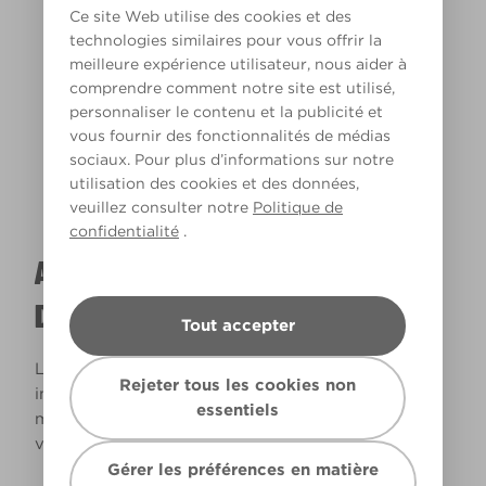
Ce site Web utilise des cookies et des
technologies similaires pour vous offrir la
meilleure expérience utilisateur, nous aider à
Lumière chaude
comprendre comment notre site est utilisé,
personnaliser le contenu et la publicité et
vous fournir des fonctionnalités de médias
sociaux. Pour plus d’informations sur notre
utilisation des cookies et des données,
veuillez consulter notre
Politique de
confidentialité
.
A QUOI RESSEMBLERA CETTE COULEUR
DANS VOTRE MAISON ?
Tout accepter
La lumière naturelle et l’éclairage jouent un rôle
Rejeter tous les cookies non
important sur le rendu des couleurs dans votre
essentiels
maison. Utilisez cet outil pour voir le rendu de
votre couleur en fonction de la lumière.
Gérer les préférences en matière