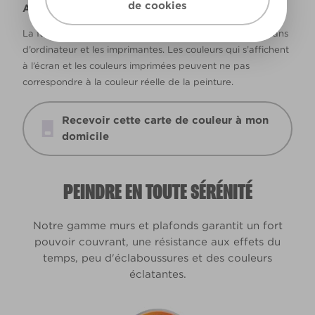
de cookies
Avertissement
La façon dont les couleurs s’affichent varie selon les écrans
d’ordinateur et les imprimantes. Les couleurs qui s’affichent
à l’écran et les couleurs imprimées peuvent ne pas
correspondre à la couleur réelle de la peinture.
Recevoir cette carte de couleur à mon
domicile
PEINDRE EN TOUTE SÉRÉNITÉ
Notre gamme murs et plafonds garantit un fort
pouvoir couvrant, une résistance aux effets du
temps, peu d'éclaboussures et des couleurs
éclatantes.