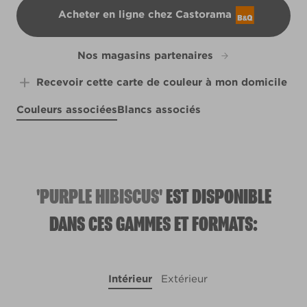
Acheter en ligne chez Castorama
B&Q
Nos magasins partenaires
Recevoir cette carte de couleur à mon domicile
Couleurs associées
Blancs associés
Sea Inspired
Wetbar
X124R256E
R56A
X1R1E
'PURPLE HIBISCUS'
EST DISPONIBLE
DANS CES GAMMES ET FORMATS:
Intérieur
Extérieur