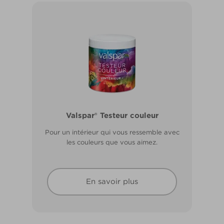
Valspar® Pro Extérieur Boiseries et
Valspar® Testeur couleur
Métal
Pour un intérieur qui vous ressemble avec
Résiste aux fissures et à l’écaillage. Résiste
les couleurs que vous aimez.
aux intempéries.
En savoir plus
En savoir plus