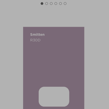
Smitten
R30D