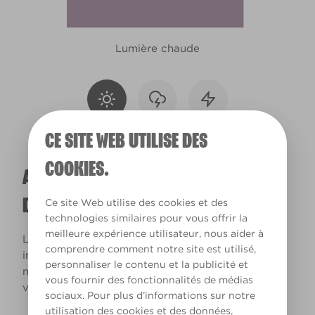
Lumière chaude
CE SITE WEB UTILISE DES
COOKIES.
A QUOI RESSEMBLERA CETTE COULEUR
DANS VOTRE MAISON ?
Ce site Web utilise des cookies et des
technologies similaires pour vous offrir la
meilleure expérience utilisateur, nous aider à
La lumière naturelle et l’éclairage jouent un rôle
comprendre comment notre site est utilisé,
important sur le rendu des couleurs dans votre
personnaliser le contenu et la publicité et
maison. Utilisez cet outil pour voir le rendu de
vous fournir des fonctionnalités de médias
votre couleur en fonction de la lumière.
sociaux. Pour plus d’informations sur notre
utilisation des cookies et des données,