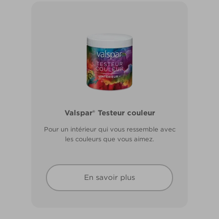
Valspar® Pro Extérieur Boiseries et
Valspar® Testeur couleur
Métal
Pour un intérieur qui vous ressemble avec
Résiste aux fissures et à l’écaillage. Résiste
les couleurs que vous aimez.
aux intempéries.
En savoir plus
En savoir plus