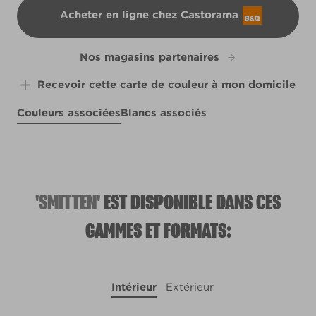
Acheter en ligne chez Castorama
B&Q
Nos magasins partenaires
Recevoir cette carte de couleur à mon domicile
Couleurs associées
Blancs associés
Empirical Grey
Like a Boss
Purple Suede
R206B
X30R65A
X14R27E
'SMITTEN'
EST DISPONIBLE DANS CES
GAMMES ET FORMATS:
Intérieur
Extérieur