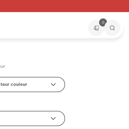
0
eur
steur couleur