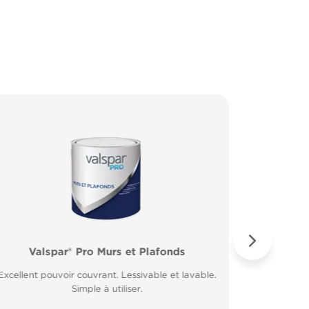
Valspar® Pro Murs et Plafonds
Valspar® Pro Peinture Façade
Valspar® 
Valspar
Excellent pouvoir couvrant. Lessivable et lavable.
Microporeuse et respirante. Résiste à la pluie 30
Excellent 
Application
minutes après application.
Simple à utiliser.
Fort p