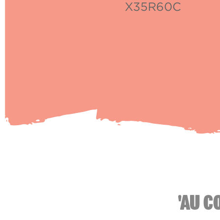
X35R60C
'AU C