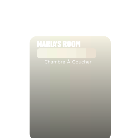
MARIA'S ROOM
Chambre À Coucher