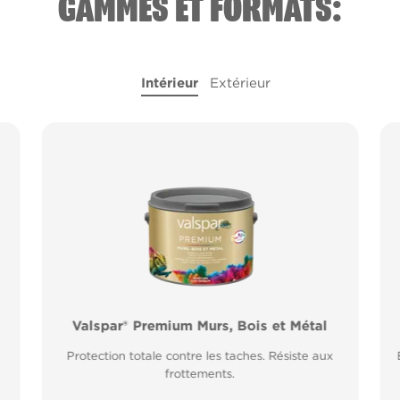
GAMMES ET FORMATS:
Intérieur
Extérieur
l
Valspar® Premium Murs, Bois et Métal
Valspar® Pro Peinture Façade Toutes
Saisons
Protection totale contre les taches. Résiste aux
Application idéale entre 2°C et 15°C de
frottements.
température extérieure. Garantie 20 ans.