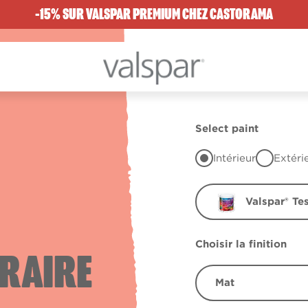
-15% SUR VALSPAR PREMIUM CHEZ CASTORAMA
Select paint
Intérieur
Extéri
Valspar® Te
Choisir la finition
RAIRE
Mat