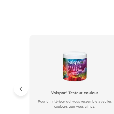
ur Métal
es
Valspar® Pro Extérieur Boiseries et Méta
Valspar® Testeur couleur
sur rouille.
Résiste aux
Résiste aux fissures et à l’écaillage. Résiste aux
Pour un intérieur qui vous ressemble avec les
rapide.
couleurs que vous aimez.
intempéries.