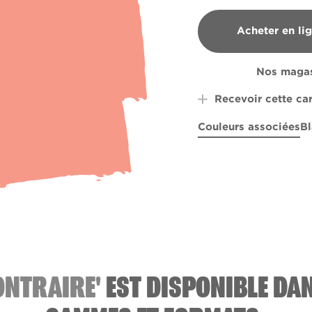
Acheter en li
B&Q
Nos magas
Recevoir cette ca
Couleurs associées
Bl
Bottlefly Wings
Tortoiseshell
Mornin
X99R
ONTRAIRE'
EST DISPONIBLE DA