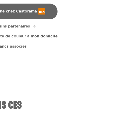
gne chez Castorama
ins partenaires
rte de couleur à mon domicile
ancs associés
 Specs
g Has Broken
208E
Tropic Heart
X53R113F
R71E
R132A
NS CES