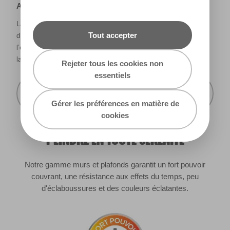
Avertissement
La façon dont les couleurs s’affichent varie selon les écrans
Tout accepter
d’ordinateur et les imprimantes. Les couleurs qui s’affichent à
l’écran et les couleurs imprimées peuvent ne pas correspondre à
la couleur réelle de la peinture.
Rejeter tous les cookies non
essentiels
Recevoir cette carte de couleur à mon
domicile
Gérer les préférences en matière de
cookies
PEINDRE EN TOUTE SÉRÉNITÉ
Notre gamme murs et plafonds garantit un fort pouvoir
couvrant, une résistance aux effets du temps, peu
d'éclaboussures et des couleurs éclatantes.