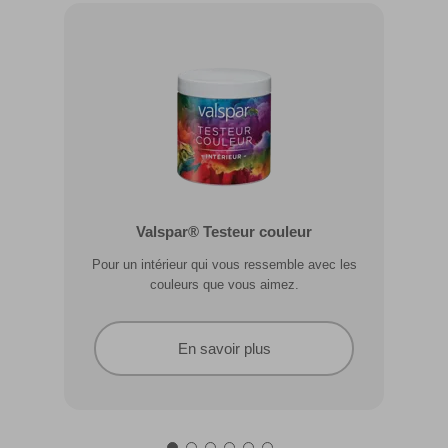
Valspar® Pro Extérieur Boiseries et
Valspar® Testeur couleur
Métal
Pour un intérieur qui vous ressemble avec les
Résiste aux fissures et à l’écaillage. Résiste aux
couleurs que vous aimez.
intempéries.
En savoir plus
En savoir plus