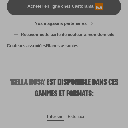
Acheter en ligne chez Castorama
B&Q
Nos magasins partenaires
Recevoir cette carte de couleur à mon domicile
Couleurs associées
Blancs associés
Night Vision
Apple Blossom Green
X128R261C
Brut Ros?
Rhubarb and Custard
R48B
X128R261F
R48C
'BELLA ROSA'
EST DISPONIBLE DANS CES
GAMMES ET FORMATS:
Intérieur
Extérieur