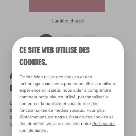
Lumière chaude
CE SITE WEB UTILISE DES
COOKIES.
A QUOI RESSEMBLERA CETTE COULEUR
Ce site Web utilise des cookies et des
technologies similaires pour vous offrir la meilleure
DANS VOTRE MAISON ?
expérience utilisateur, nous aider à comprendre
comment notre site est utilisé, personnaliser le
La lumière naturelle et l’éclairage jouent un rôle important
contenu et la publicité et vous fournir des
sur le rendu des couleurs dans votre maison. Utilisez cet
fonctionnalités de médias sociaux. Pour plus
outil pour voir le rendu de votre couleur en fonction de la
d’informations sur notre utilisation des cookies et
des données, veuillez consulter notre
Politique de
lumière.
confidentialité
.