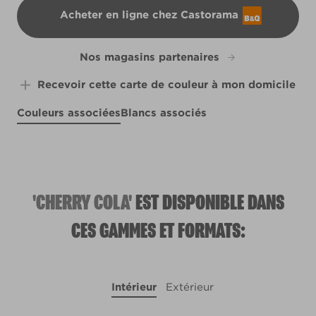
Acheter en ligne chez Castorama
B&Q
Nos magasins partenaires
Recevoir cette carte de couleur à mon domicile
Couleurs associées
Blancs associés
Hinkypunk
Elephant in the Room
X98R215E
Bunches of Blooms
X38R78A
R206C
X6R21C
'CHERRY COLA'
EST DISPONIBLE DANS
CES GAMMES ET FORMATS:
Intérieur
Extérieur