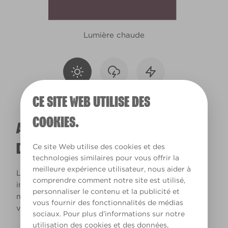
Lumière chaude
CE SITE WEB UTILISE DES
COOKIES.
A QUOI RESSEMBLERA CETTE COULEUR
DANS VOTRE MAISON ?
Ce site Web utilise des cookies et des
technologies similaires pour vous offrir la
meilleure expérience utilisateur, nous aider à
La lumière naturelle et l’éclairage jouent un rôle
comprendre comment notre site est utilisé,
important sur le rendu des couleurs dans votre
personnaliser le contenu et la publicité et
maison. Utilisez cet outil pour voir le rendu de
vous fournir des fonctionnalités de médias
votre couleur en fonction de la lumière.
sociaux. Pour plus d’informations sur notre
utilisation des cookies et des données,