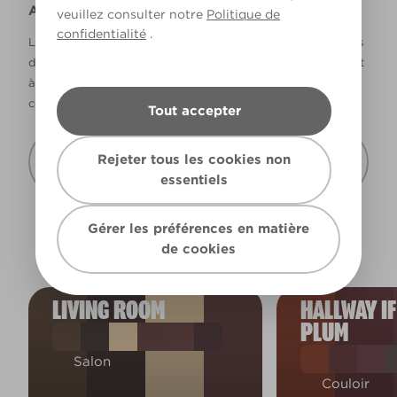
Avertissement
veuillez consulter notre
Politique de
confidentialité
.
La façon dont les couleurs s’affichent varie selon les écrans
d’ordinateur et les imprimantes. Les couleurs qui s’affichent
à l’écran et les couleurs imprimées peuvent ne pas
correspondre à la couleur réelle de la peinture.
Tout accepter
Recevoir cette carte de couleur à mon
Rejeter tous les cookies non
domicile
essentiels
Gérer les préférences en matière
de cookies
LIVING ROOM
HALLWAY IF
PLUM
Salon
Couloir