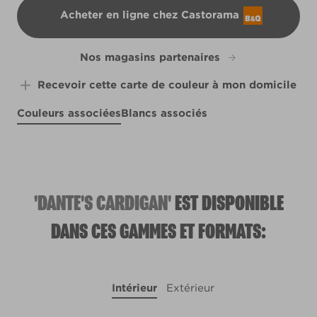
Acheter en ligne chez Castorama
B&Q
Nos magasins partenaires
Recevoir cette carte de couleur à mon domicile
Couleurs associées
Blancs associés
Apricot Macaron
Simply Brilliant
Bengal Tiger
X63R135B
Queen Anne
R142C
L12cW24c
X70R141F
'DANTE'S CARDIGAN'
EST DISPONIBLE
DANS CES GAMMES ET FORMATS:
Intérieur
Extérieur