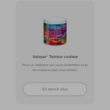
Valspar® Pro Extérieur Boiseries et
Valspar® Testeur couleur
Métal
Pour un intérieur qui vous ressemble avec
Résiste aux fissures et à l’écaillage. Résiste
les couleurs que vous aimez.
aux intempéries.
En savoir plus
En savoir plus