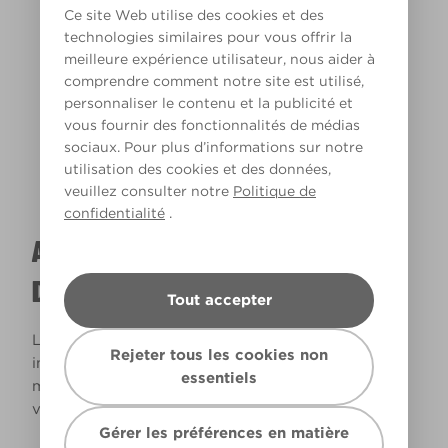
Ce site Web utilise des cookies et des
technologies similaires pour vous offrir la
meilleure expérience utilisateur, nous aider à
Lumière chaude
comprendre comment notre site est utilisé,
personnaliser le contenu et la publicité et
vous fournir des fonctionnalités de médias
sociaux. Pour plus d’informations sur notre
utilisation des cookies et des données,
veuillez consulter notre
Politique de
confidentialité
.
A QUOI RESSEMBLERA CETTE COULEUR
DANS VOTRE MAISON ?
Tout accepter
La lumière naturelle et l’éclairage jouent un rôle
Rejeter tous les cookies non
important sur le rendu des couleurs dans votre
essentiels
maison. Utilisez cet outil pour voir le rendu de
votre couleur en fonction de la lumière.
Gérer les préférences en matière