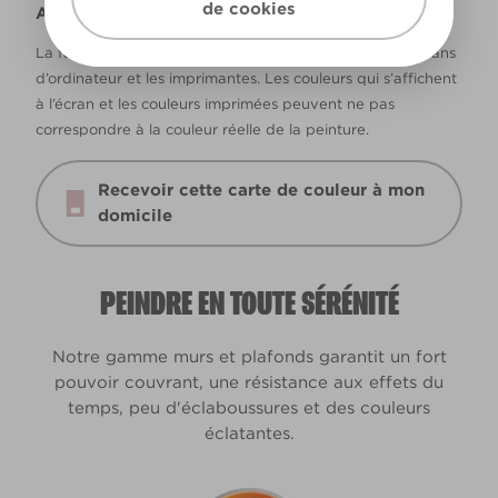
de cookies
Avertissement
La façon dont les couleurs s’affichent varie selon les écrans
d’ordinateur et les imprimantes. Les couleurs qui s’affichent
à l’écran et les couleurs imprimées peuvent ne pas
correspondre à la couleur réelle de la peinture.
Recevoir cette carte de couleur à mon
domicile
PEINDRE EN TOUTE SÉRÉNITÉ
Notre gamme murs et plafonds garantit un fort
pouvoir couvrant, une résistance aux effets du
temps, peu d'éclaboussures et des couleurs
éclatantes.