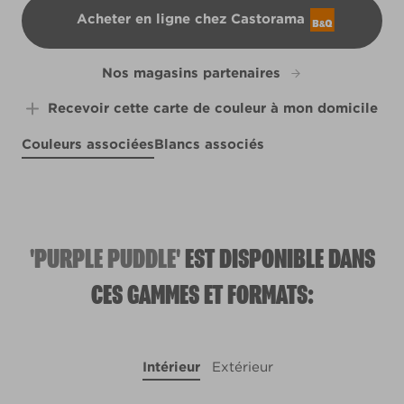
Acheter en ligne chez Castorama
B&Q
Nos magasins partenaires
Recevoir cette carte de couleur à mon domicile
Couleurs associées
Blancs associés
Ashland Heights
Dusty Lilac
Pewter Bud
X1R1D
R15D
X27R52F
R13A
'PURPLE PUDDLE'
EST DISPONIBLE DANS
CES GAMMES ET FORMATS:
Intérieur
Extérieur