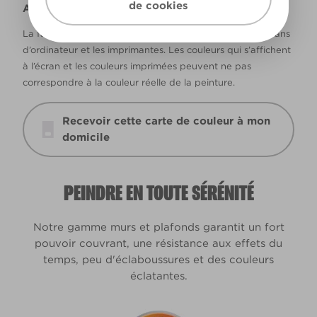
de cookies
Avertissement
La façon dont les couleurs s’affichent varie selon les écrans
d’ordinateur et les imprimantes. Les couleurs qui s’affichent
à l’écran et les couleurs imprimées peuvent ne pas
correspondre à la couleur réelle de la peinture.
Recevoir cette carte de couleur à mon
domicile
PEINDRE EN TOUTE SÉRÉNITÉ
Notre gamme murs et plafonds garantit un fort
pouvoir couvrant, une résistance aux effets du
temps, peu d'éclaboussures et des couleurs
éclatantes.