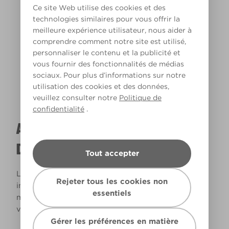
Ce site Web utilise des cookies et des
technologies similaires pour vous offrir la
meilleure expérience utilisateur, nous aider à
Lumière chaude
comprendre comment notre site est utilisé,
personnaliser le contenu et la publicité et
vous fournir des fonctionnalités de médias
sociaux. Pour plus d’informations sur notre
utilisation des cookies et des données,
veuillez consulter notre
Politique de
confidentialité
.
A QUOI RESSEMBLERA CETTE COULEUR
DANS VOTRE MAISON ?
Tout accepter
La lumière naturelle et l’éclairage jouent un rôle
Rejeter tous les cookies non
important sur le rendu des couleurs dans votre
essentiels
maison. Utilisez cet outil pour voir le rendu de
votre couleur en fonction de la lumière.
Gérer les préférences en matière