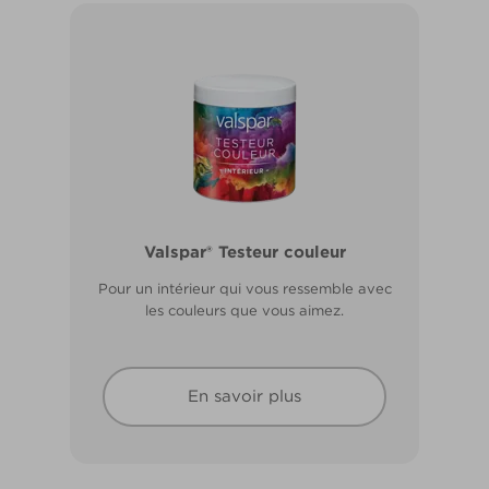
Valspar® Pro Extérieur Boiseries et
Valspar® Testeur couleur
Métal
Pour un intérieur qui vous ressemble avec
Résiste aux fissures et à l’écaillage. Résiste
les couleurs que vous aimez.
aux intempéries.
En savoir plus
En savoir plus