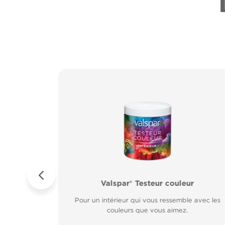
ur Métal
es
Valspar® Pro Extérieur Boiseries et Méta
Valspar® Testeur couleur
sur rouille.
Résiste aux
Résiste aux fissures et à l’écaillage. Résiste aux
Pour un intérieur qui vous ressemble avec les
rapide.
couleurs que vous aimez.
intempéries.