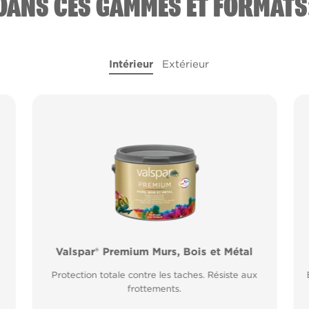
DANS CES GAMMES ET FORMATS
Intérieur
Extérieur
l
Valspar® Premium Murs, Bois et Métal
Valspar® Pro Peinture Façade Toutes
Saisons
Protection totale contre les taches. Résiste aux
Application idéale entre 2°C et 15°C de
frottements.
température extérieure. Garantie 20 ans.