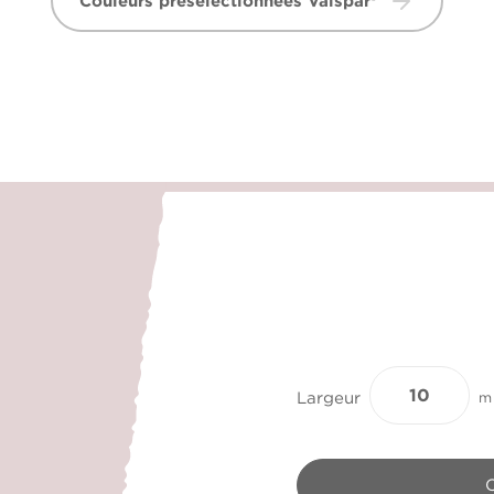
Couleurs présélectionnées Valspar®
Largeur
m