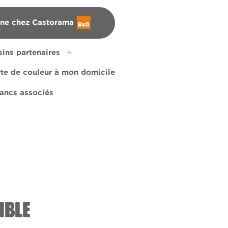
gne chez Castorama
ins partenaires
rte de couleur à mon domicile
ancs associés
s
r Soft
R253D
X1R1B
IBLE