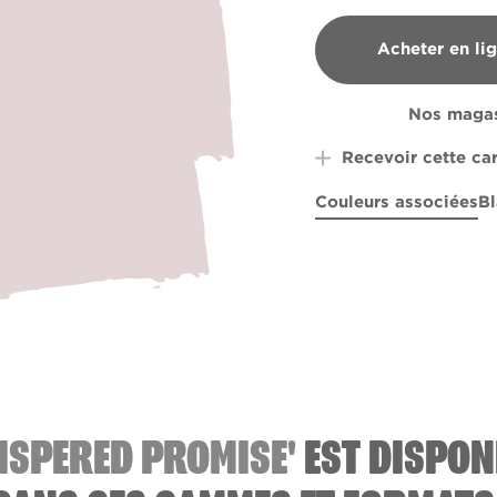
Acheter en li
B&Q
Nos magas
Recevoir cette ca
Couleurs associées
Bl
Plum Sunset
Silent Witnes
R7F
Whispe
ISPERED PROMISE'
EST DISPON