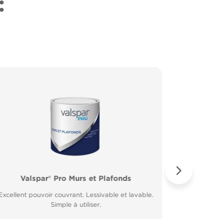
:
Valspar® Pro Murs et Plafonds
Valspar® Pro Peinture Façade
Valspar® 
Valspar
Excellent pouvoir couvrant. Lessivable et lavable.
Microporeuse et respirante. Résiste à la pluie 30
Excellent 
Application
minutes après application.
Simple à utiliser.
Fort p