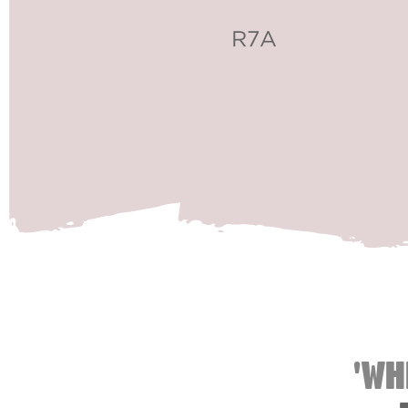
R7A
'WH