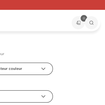
0
eur
steur couleur