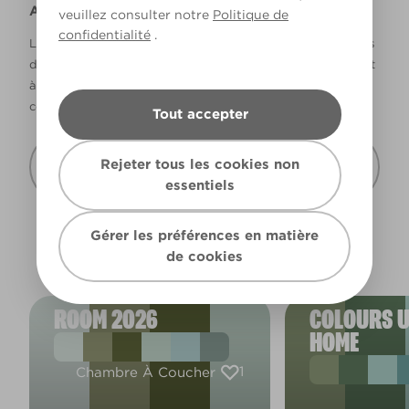
Avertissement
veuillez consulter notre
Politique de
confidentialité
.
La façon dont les couleurs s’affichent varie selon les écrans
d’ordinateur et les imprimantes. Les couleurs qui s’affichent
à l’écran et les couleurs imprimées peuvent ne pas
correspondre à la couleur réelle de la peinture.
Tout accepter
Recevoir cette carte de couleur à mon
Rejeter tous les cookies non
domicile
essentiels
Gérer les préférences en matière
de cookies
ROOM 2026
COLOURS U
HOME
1
Chambre À Coucher