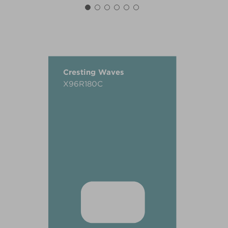
Cresting Waves
X96R180C