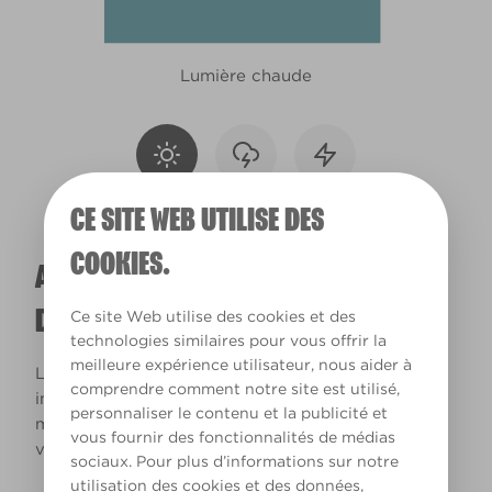
Lumière chaude
CE SITE WEB UTILISE DES
COOKIES.
A QUOI RESSEMBLERA CETTE COULEUR
DANS VOTRE MAISON ?
Ce site Web utilise des cookies et des
technologies similaires pour vous offrir la
meilleure expérience utilisateur, nous aider à
La lumière naturelle et l’éclairage jouent un rôle
comprendre comment notre site est utilisé,
important sur le rendu des couleurs dans votre
personnaliser le contenu et la publicité et
maison. Utilisez cet outil pour voir le rendu de
vous fournir des fonctionnalités de médias
votre couleur en fonction de la lumière.
sociaux. Pour plus d’informations sur notre
utilisation des cookies et des données,