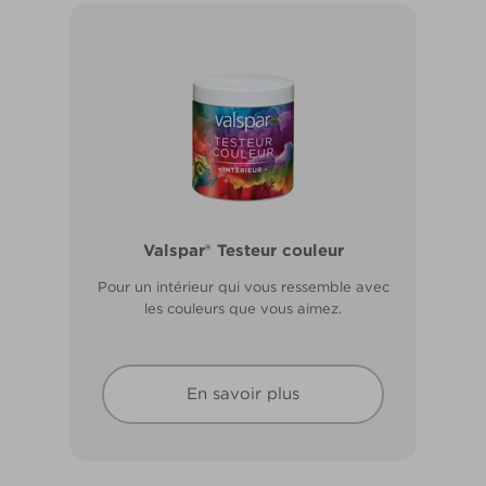
Valspar® Pro Extérieur Boiseries et
Valspar® Testeur couleur
Métal
Pour un intérieur qui vous ressemble avec
Résiste aux fissures et à l’écaillage. Résiste
les couleurs que vous aimez.
aux intempéries.
En savoir plus
En savoir plus