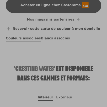
Acheter en ligne chez Castorama
B&Q
Nos magasins partenaires
Recevoir cette carte de couleur à mon domicile
Couleurs associées
Blancs associés
Ancient Relic
Soaring Hawk
R83B
Ides of March
R83C
Salty Sea
W13b
R258E
'CRESTING WAVES'
EST DISPONIBLE
DANS CES GAMMES ET FORMATS:
Intérieur
Extérieur