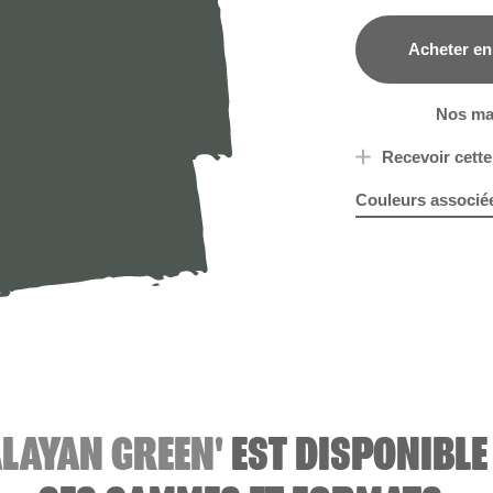
Acheter en
B&Q
Nos ma
Recevoir cette
Couleurs associé
R83A
Mesmeriz
Na
ALAYAN GREEN'
EST DISPONIBLE