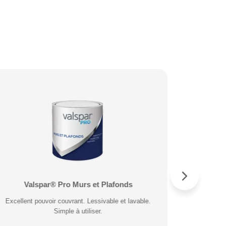
Valspar® Pro Murs et Plafonds
Valspar® Pro Peinture Façade
Valspar®
Valspa
Excellent pouvoir couvrant. Lessivable et lavable.
Microporeuse et respirante. Résiste à la pluie 30
Application 
Excellent
minutes après application.
Simple à utiliser.
po