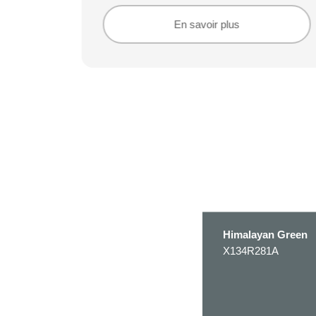
En savoir plus
En savoir plus
Himalayan Green
X134R281A