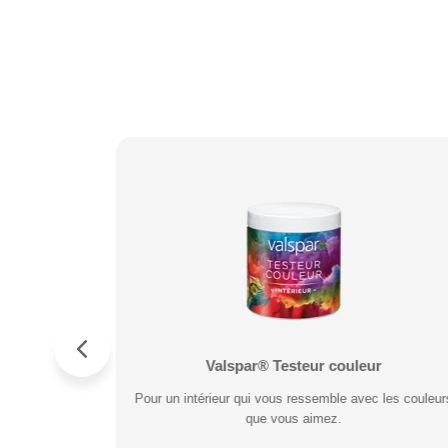
r Métal
s
Valspar® Pro Extérieur Boiseries et Métal
Valspar® Testeur couleur
rouille. Fort
ésiste aux
Pour un intérieur qui vous ressemble avec les couleur
Résiste aux fissures et à l’écaillage. Résiste aux
de.
que vous aimez.
intempéries.