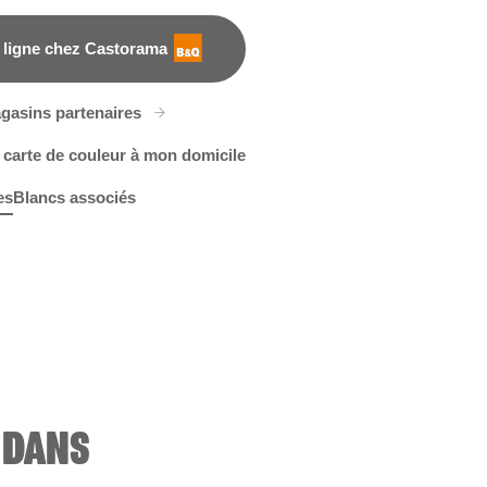
 ligne chez Castorama
gasins partenaires
 carte de couleur à mon domicile
es
Blancs associés
e
ture's Metropolis
X86R194C
Touch of Spring
X134R281C
X134R281F
 DANS