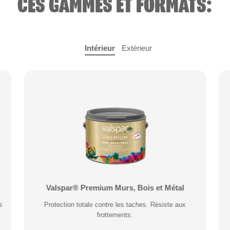
CES GAMMES ET FORMATS:
Intérieur
Extérieur
Valspar® Pro Peinture Façade Toutes Saisons
Valspar® Premium Murs, Bois et Métal
s
Application idéale entre 2°C et 15°C de température
Protection totale contre les taches. Résiste aux
extérieure. Garantie 20 ans.
frottements.