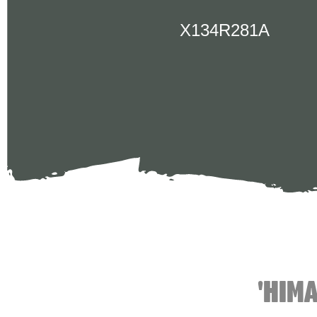
X134R281A
'HIM