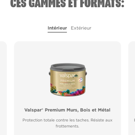
CES GAMMES ET FORMATS:
Intérieur
Extérieur
l
Valspar® Premium Murs, Bois et Métal
Valspar® Pro Peinture Façade Toutes
Saisons
Protection totale contre les taches. Résiste aux
Application idéale entre 2°C et 15°C de
frottements.
température extérieure. Garantie 20 ans.