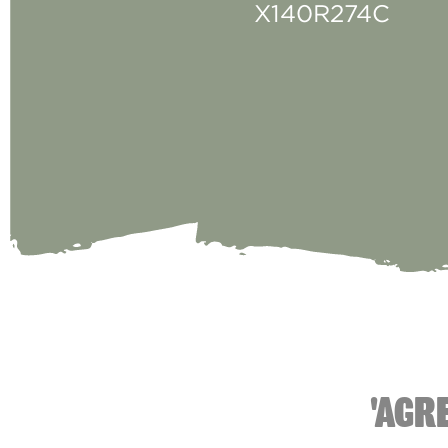
X140R274C
'AGR