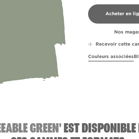
Acheter en li
B&Q
Nos magas
Recevoir cette ca
Couleurs associées
Bl
Hearth Frost
Tadpole Blue
R268E
Botani
EEABLE GREEN'
EST DISPONIBLE