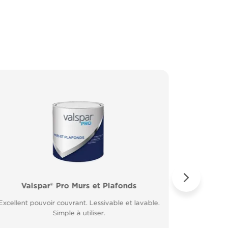
Valspar® Pro Murs et Plafonds
Valspar® Pro Peinture Façade
Valspar® 
Valspar
Excellent pouvoir couvrant. Lessivable et lavable.
Microporeuse et respirante. Résiste à la pluie 30
Excellent 
Application
minutes après application.
Simple à utiliser.
Fort p