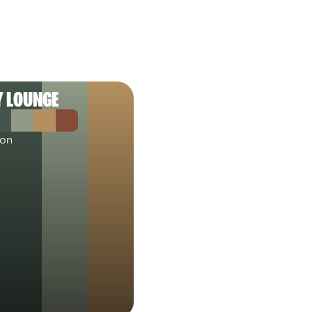
 LOUNGE
lon