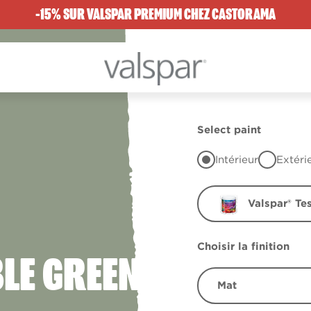
-15% SUR VALSPAR PREMIUM CHEZ CASTORAMA
Select paint
Intérieur
Extéri
Valspar® Te
Choisir la finition
LE GREEN
Mat