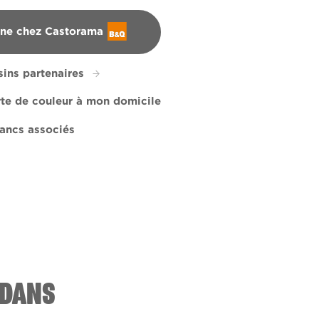
gne chez Castorama
ins partenaires
rte de couleur à mon domicile
ancs associés
cal Beauty
R253E
Royal Concerto
R263E
L16dW31b
 DANS