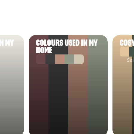
IN MY
COLOURS USED IN MY
COSY
HOME
Sa