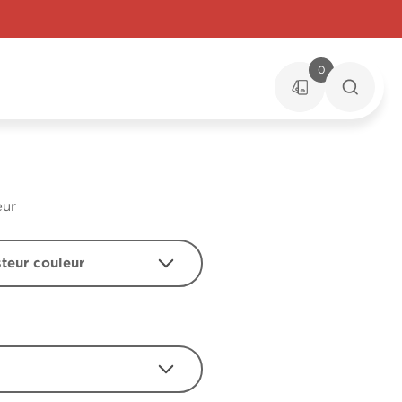
0
eur
steur couleur