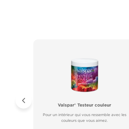
ur Métal
es
Valspar® Pro Extérieur Boiseries et Méta
Valspar® Testeur couleur
sur rouille.
Résiste aux
Résiste aux fissures et à l’écaillage. Résiste aux
Pour un intérieur qui vous ressemble avec les
rapide.
couleurs que vous aimez.
intempéries.