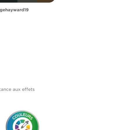
gehayward19
tance aux effets