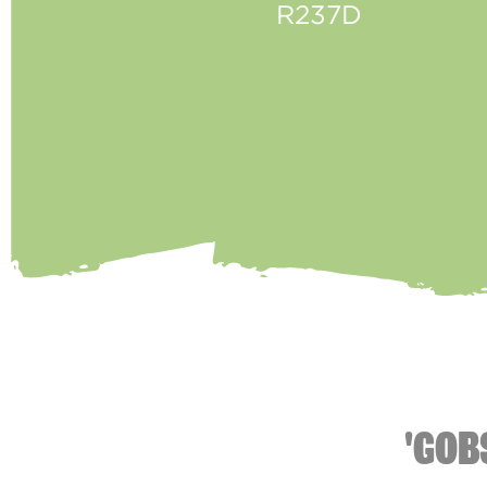
R237D
'GOB