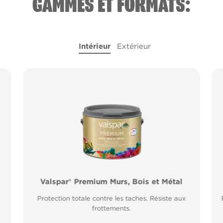
GAMMES ET FORMATS:
Intérieur
Extérieur
l
Valspar® Premium Murs, Bois et Métal
Valspar® Pro Peinture Façade Toutes
Saisons
Protection totale contre les taches. Résiste aux
Application idéale entre 2°C et 15°C de
frottements.
température extérieure. Garantie 20 ans.