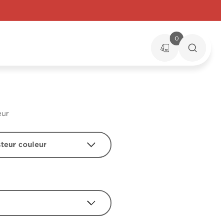
0
eur
steur couleur