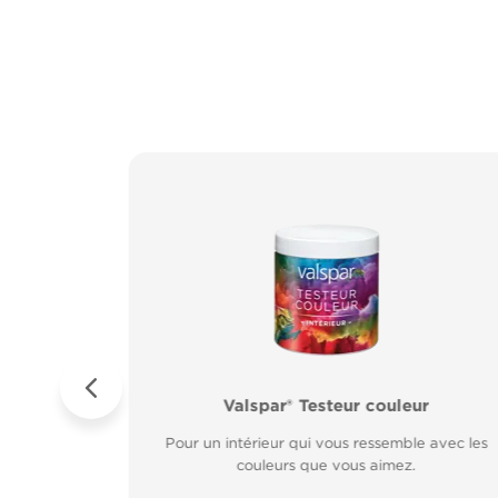
ur Métal
es
Valspar® Pro Extérieur Boiseries et Méta
Valspar® Testeur couleur
sur rouille.
Résiste aux
Résiste aux fissures et à l’écaillage. Résiste aux
Pour un intérieur qui vous ressemble avec les
rapide.
couleurs que vous aimez.
intempéries.