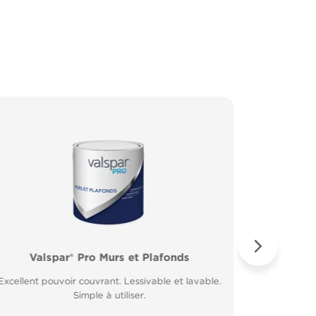
Valspar® Pro Murs et Plafonds
Valspar® Pro Peinture Façade
Valspar® 
Valspar
Excellent pouvoir couvrant. Lessivable et lavable.
Microporeuse et respirante. Résiste à la pluie 30
Excellent 
Application
minutes après application.
Simple à utiliser.
Fort p