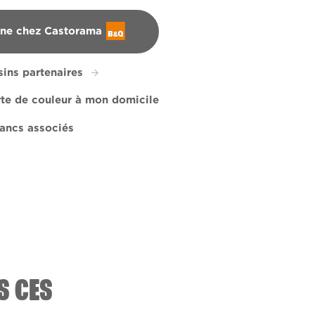
gne chez Castorama
ins partenaires
rte de couleur à mon domicile
ancs associés
of Joy
221D
R206E
Lady in Waiting
X122R255E
X77R163F
S CES