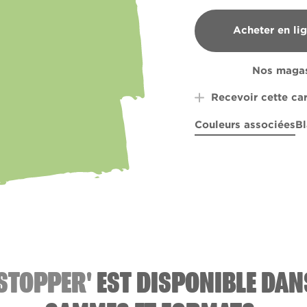
Acheter en li
B&Q
Nos magas
Recevoir cette ca
Couleurs associées
Bl
Refreshment Stand
Summer Grey
Tears 
R
STOPPER'
EST DISPONIBLE DAN