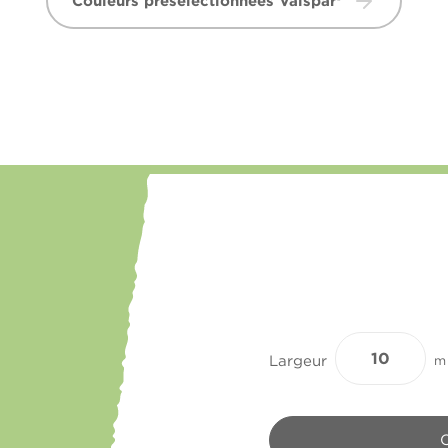
Couleurs présélectionnées Valspar®
Largeur
m