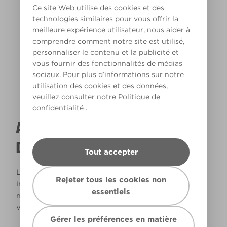
Ce site Web utilise des cookies et des
technologies similaires pour vous offrir la
meilleure expérience utilisateur, nous aider à
Lumière chaude
comprendre comment notre site est utilisé,
personnaliser le contenu et la publicité et
vous fournir des fonctionnalités de médias
sociaux. Pour plus d’informations sur notre
utilisation des cookies et des données,
veuillez consulter notre
Politique de
confidentialité
.
A QUOI RESSEMBLERA CETTE COULEUR
DANS VOTRE MAISON ?
Tout accepter
La lumière naturelle et l’éclairage jouent un rôle
Rejeter tous les cookies non
important sur le rendu des couleurs dans votre
essentiels
maison. Utilisez cet outil pour voir le rendu de
votre couleur en fonction de la lumière.
Gérer les préférences en matière