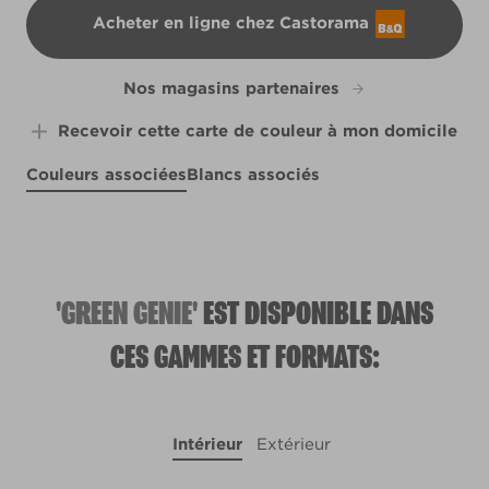
Acheter en ligne chez Castorama
B&Q
Nos magasins partenaires
Recevoir cette carte de couleur à mon domicile
Couleurs associées
Blancs associés
Liverpool Sea Holly
Pineapple Crush
R226C
R157C
R132B
'GREEN GENIE'
EST DISPONIBLE DANS
CES GAMMES ET FORMATS:
Intérieur
Extérieur