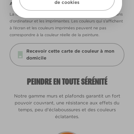
de cookies
Avertissement
La façon dont les couleurs s’affichent varie selon les écrans
d’ordinateur et les imprimantes. Les couleurs qui s’affichent
à l’écran et les couleurs imprimées peuvent ne pas
correspondre à la couleur réelle de la peinture.
Recevoir cette carte de couleur à mon
domicile
PEINDRE EN TOUTE SÉRÉNITÉ
Notre gamme murs et plafonds garantit un fort
pouvoir couvrant, une résistance aux effets du
temps, peu d'éclaboussures et des couleurs
éclatantes.