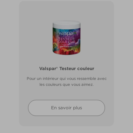
Valspar® Pro Extérieur Boiseries et
Valspar® Testeur couleur
Métal
Pour un intérieur qui vous ressemble avec
Résiste aux fissures et à l’écaillage. Résiste
les couleurs que vous aimez.
aux intempéries.
En savoir plus
En savoir plus