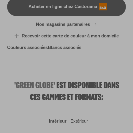
Acheter en ligne chez Castorama
B&Q
Nos magasins partenaires
Recevoir cette carte de couleur à mon domicile
Couleurs associées
Blancs associés
Mishmosh
Steele Blue
R119E
Sweet Genius
X101R197C
Aerodynamic
X7R34C
R199F
'GREEN GLOBE'
EST DISPONIBLE DANS
CES GAMMES ET FORMATS:
Intérieur
Extérieur