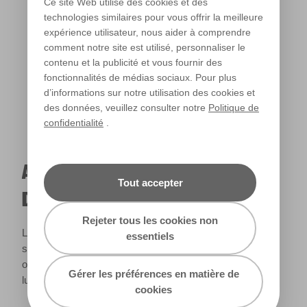
Ce site Web utilise des cookies et des
technologies similaires pour vous offrir la meilleure
expérience utilisateur, nous aider à comprendre
Lumière chaude
comment notre site est utilisé, personnaliser le
contenu et la publicité et vous fournir des
fonctionnalités de médias sociaux. Pour plus
d’informations sur notre utilisation des cookies et
des données, veuillez consulter notre
Politique de
confidentialité
.
A QUOI RESSEMBLERA CETTE COULEUR
Tout accepter
DANS VOTRE MAISON ?
Rejeter tous les cookies non
La lumière naturelle et l’éclairage jouent un rôle important
essentiels
sur le rendu des couleurs dans votre maison. Utilisez cet
outil pour voir le rendu de votre couleur en fonction de la
Gérer les préférences en matière de
lumière.
cookies