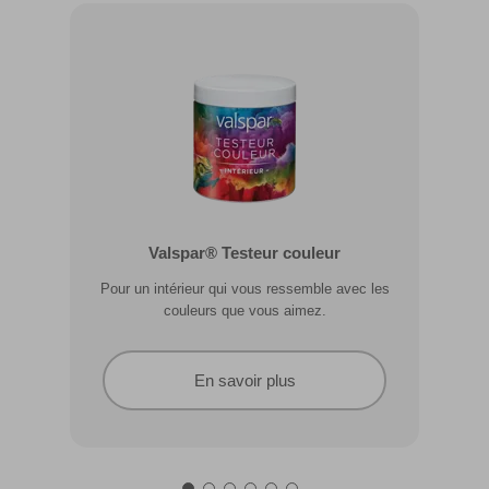
Valspar® Pro Extérieur Boiseries et
Valspar® Testeur couleur
Métal
Pour un intérieur qui vous ressemble avec les
Résiste aux fissures et à l’écaillage. Résiste aux
couleurs que vous aimez.
intempéries.
En savoir plus
En savoir plus