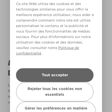
Ce site Web utilise des cookies et des
technologies similaires pour vous offrir la
meilleure expérience utilisateur, nous aider à
Lumière chaude
comprendre comment notre site est utilisé,
personnaliser le contenu et la publicité et
vous fournir des fonctionnalités de médias
sociaux. Pour plus d’informations sur notre
utilisation des cookies et des données,
veuillez consulter notre
Politique de
confidentialité
.
A QUOI RESSEMBLERA CETTE COULEUR
DANS VOTRE MAISON ?
Tout accepter
La lumière naturelle et l’éclairage jouent un rôle
Rejeter tous les cookies non
important sur le rendu des couleurs dans votre
essentiels
maison. Utilisez cet outil pour voir le rendu de
votre couleur en fonction de la lumière.
Gérer les préférences en matière