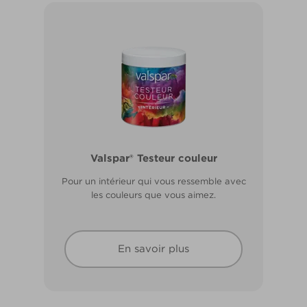
Valspar® Pro Extérieur Boiseries et
Valspar® Testeur couleur
Métal
Pour un intérieur qui vous ressemble avec
Résiste aux fissures et à l’écaillage. Résiste
les couleurs que vous aimez.
aux intempéries.
En savoir plus
En savoir plus