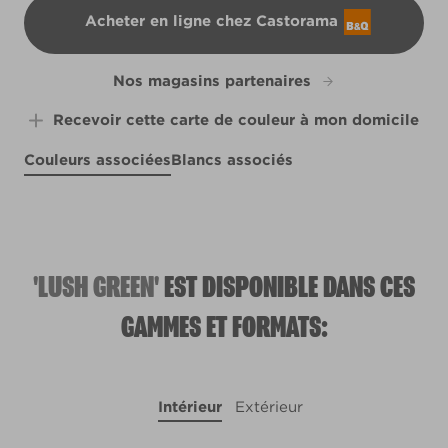
Acheter en ligne chez Castorama
B&Q
Nos magasins partenaires
Recevoir cette carte de couleur à mon domicile
Couleurs associées
Blancs associés
Ocean Radiance
Big Sky Country
Cottage by the Sea
R176A
Cinnamon Sunset
X94R178E
R175B
W9b
'LUSH GREEN'
EST DISPONIBLE DANS CES
GAMMES ET FORMATS:
Intérieur
Extérieur