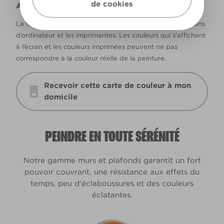
de cookies
Avertissement
La façon dont les couleurs s’affichent varie selon les écrans
d’ordinateur et les imprimantes. Les couleurs qui s’affichent
à l’écran et les couleurs imprimées peuvent ne pas
correspondre à la couleur réelle de la peinture.
Recevoir cette carte de couleur à mon
domicile
PEINDRE EN TOUTE SÉRÉNITÉ
Notre gamme murs et plafonds garantit un fort
pouvoir couvrant, une résistance aux effets du
temps, peu d'éclaboussures et des couleurs
éclatantes.