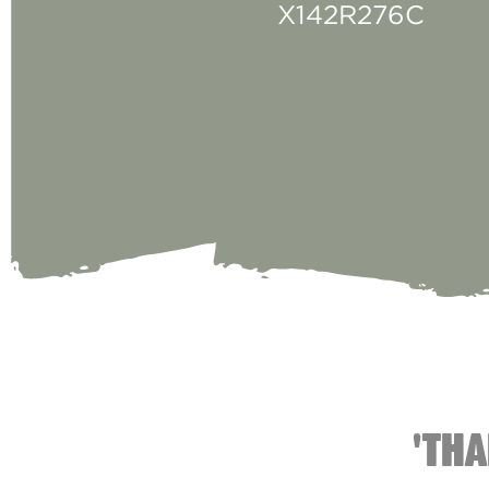
X142R276C
'THA