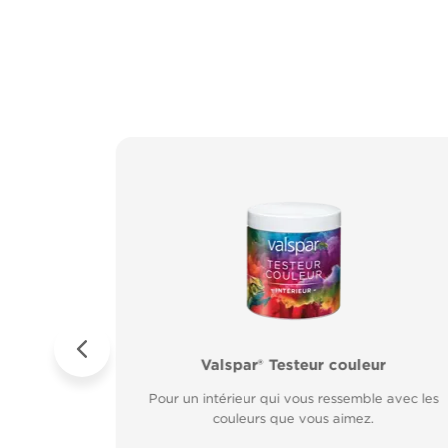
ur Métal
es
Valspar® Pro Extérieur Boiseries et Méta
Valspar® Testeur couleur
sur rouille.
Résiste aux
Résiste aux fissures et à l’écaillage. Résiste aux
Pour un intérieur qui vous ressemble avec les
rapide.
couleurs que vous aimez.
intempéries.