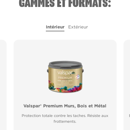
GAMMES ET FORMATS:
Intérieur
Extérieur
l
Valspar® Premium Murs, Bois et Métal
Valspar® Pro Peinture Façade Toutes
Saisons
Protection totale contre les taches. Résiste aux
Application idéale entre 2°C et 15°C de
frottements.
température extérieure. Garantie 20 ans.