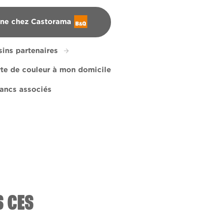
gne chez Castorama
ins partenaires
rte de couleur à mon domicile
ancs associés
o
173D
R122D
S CES