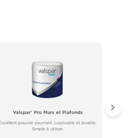
Valspar® Pro Murs et Plafonds
Valspar® Pro Peinture Façade
Valspar® 
Valspar
Excellent pouvoir couvrant. Lessivable et lavable.
Microporeuse et respirante. Résiste à la pluie 30
Excellent 
Application
minutes après application.
Simple à utiliser.
Fort p