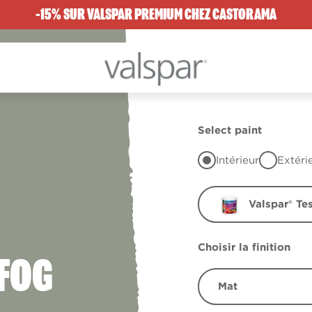
-15% SUR VALSPAR PREMIUM CHEZ CASTORAMA
Select paint
Intérieur
Extéri
Valspar® Te
Choisir la finition
FOG
Mat