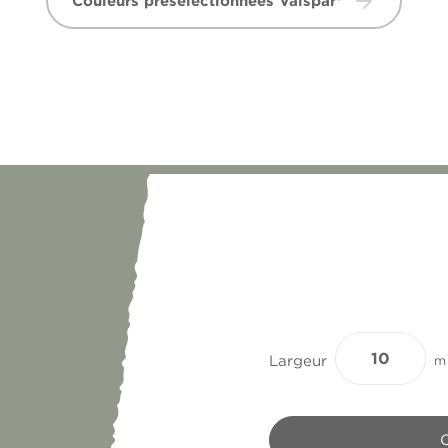
Couleurs présélectionnées Valspar®
Largeur
m