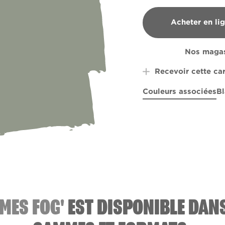
Acheter en li
B&Q
Nos magas
Recevoir cette ca
Couleurs associées
Bl
Maxwell Street Blue
Rouge Tomat
R138B
R
MES FOG'
EST DISPONIBLE DAN