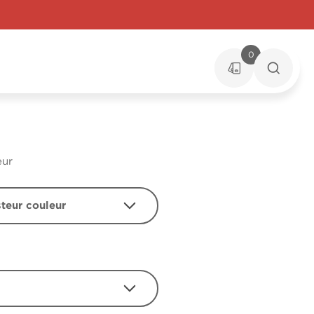
0
eur
steur couleur