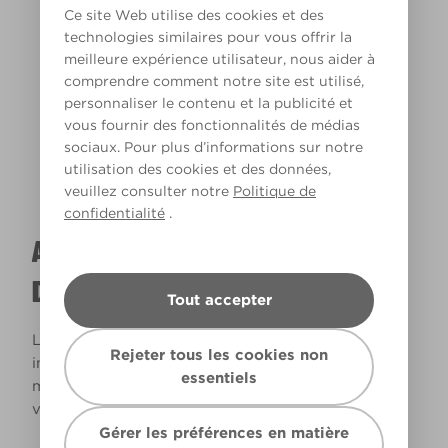
Ce site Web utilise des cookies et des
technologies similaires pour vous offrir la
meilleure expérience utilisateur, nous aider à
Lumière chaude
comprendre comment notre site est utilisé,
personnaliser le contenu et la publicité et
vous fournir des fonctionnalités de médias
sociaux. Pour plus d’informations sur notre
utilisation des cookies et des données,
veuillez consulter notre
Politique de
confidentialité
.
A QUOI RESSEMBLERA CETTE COULEUR
DANS VOTRE MAISON ?
Tout accepter
La lumière naturelle et l’éclairage jouent un rôle
Rejeter tous les cookies non
important sur le rendu des couleurs dans votre
essentiels
maison. Utilisez cet outil pour voir le rendu de
votre couleur en fonction de la lumière.
Gérer les préférences en matière