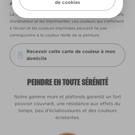
de cookies
Avertissement
La façon dont les couleurs s’affichent varie selon les écrans
d’ordinateur et les imprimantes. Les couleurs qui s’affichent
à l’écran et les couleurs imprimées peuvent ne pas
correspondre à la couleur réelle de la peinture.
Recevoir cette carte de couleur à mon
domicile
PEINDRE EN TOUTE SÉRÉNITÉ
Notre gamme murs et plafonds garantit un fort
pouvoir couvrant, une résistance aux effets du
temps, peu d'éclaboussures et des couleurs
éclatantes.