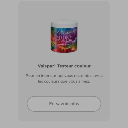
Valspar® Pro Extérieur Boiseries et
Valspar® Testeur couleur
Métal
Pour un intérieur qui vous ressemble avec
Résiste aux fissures et à l’écaillage. Résiste
les couleurs que vous aimez.
aux intempéries.
En savoir plus
En savoir plus