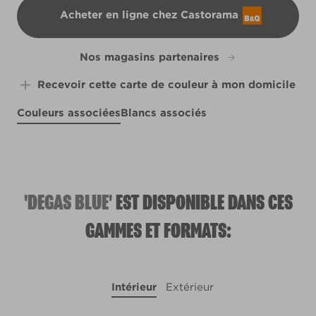
Acheter en ligne chez Castorama
B&Q
Nos magasins partenaires
Recevoir cette carte de couleur à mon domicile
Couleurs associées
Blancs associés
Soft Panther
Steely Blue
R2F
Apollo
R265D
R2B
'DEGAS BLUE'
EST DISPONIBLE DANS CES
GAMMES ET FORMATS:
Intérieur
Extérieur