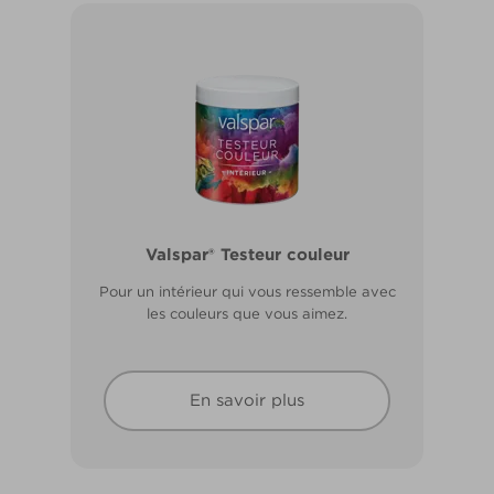
Valspar® Pro Extérieur Boiseries et
Valspar® Testeur couleur
Métal
Pour un intérieur qui vous ressemble avec
Résiste aux fissures et à l’écaillage. Résiste
les couleurs que vous aimez.
aux intempéries.
En savoir plus
En savoir plus