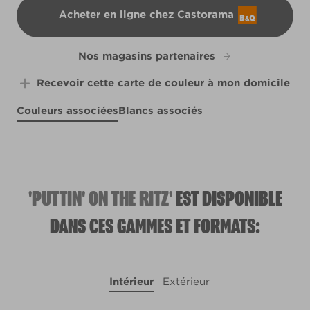
Acheter en ligne chez Castorama
B&Q
Nos magasins partenaires
Recevoir cette carte de couleur à mon domicile
Couleurs associées
Blancs associés
Sunset in Provence
Far and Wide
R84D
R125C
X92R190D
'PUTTIN' ON THE RITZ'
EST DISPONIBLE
DANS CES GAMMES ET FORMATS:
Intérieur
Extérieur