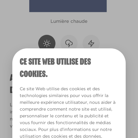
Lumière chaude
CE SITE WEB UTILISE DES
COOKIES.
A QUOI RESSEMBLERA CETTE COULEUR
DANS VOTRE MAISON ?
Ce site Web utilise des cookies et des
technologies similaires pour vous offrir la
meilleure expérience utilisateur, nous aider à
La lumière naturelle et l’éclairage jouent un rôle
comprendre comment notre site est utilisé,
important sur le rendu des couleurs dans votre
personnaliser le contenu et la publicité et
maison. Utilisez cet outil pour voir le rendu de
vous fournir des fonctionnalités de médias
votre couleur en fonction de la lumière.
sociaux. Pour plus d’informations sur notre
utilisation des cookies et des données,