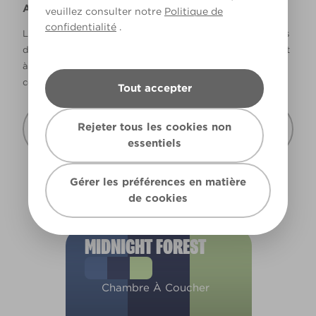
Avertissement
veuillez consulter notre
Politique de
confidentialité
.
La façon dont les couleurs s’affichent varie selon les écrans
d’ordinateur et les imprimantes. Les couleurs qui s’affichent
à l’écran et les couleurs imprimées peuvent ne pas
correspondre à la couleur réelle de la peinture.
Tout accepter
Recevoir cette carte de couleur à mon
Rejeter tous les cookies non
domicile
essentiels
Gérer les préférences en matière
de cookies
MIDNIGHT FOREST
Chambre À Coucher