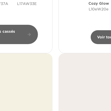
Cozy Glow
W37A
L17AW33E
L10eW20e
s cassés
Voir to
6