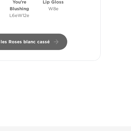
You're
Lip Gloss
Blushing
W8e
L6eW12e
 les Roses blanc cassé