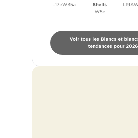
L17eW35a
Shells
L19A
W5e
Voir tous les Blancs et blanc
tendances pour 202