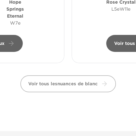
Hope
Rose Crystal
Springs
L5eW11e
Eternal
W7e
ux
Voir tous
Voir tous lesnuances de blanc