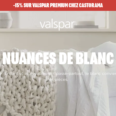
-15% SUR VALSPAR PREMIUM CHEZ CASTORAMA
NUANCES DE BLANC
r, brillant et incroyablement passe-partout, le blanc convie
les pièces.