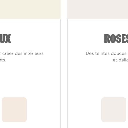
UX
ROSE
 créer des intérieurs
Des teintes douces 
ts.
et dél