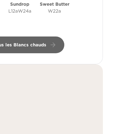
Sundrop
Sweet Butter
L12aW24a
W22a
us les Blancs chauds