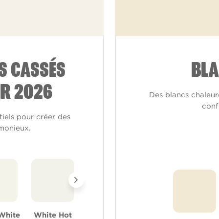
S CASSÉS
BLA
R 2026
Des blancs chaleur
conf
tiels pour créer des
rmonieux.
White
White Hot