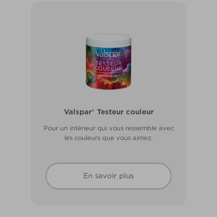
Valspar® Pro Extérieur Boiseries et
Valspar® Testeur couleur
Métal
Pour un intérieur qui vous ressemble avec
Résiste aux fissures et à l’écaillage. Résiste
les couleurs que vous aimez.
aux intempéries.
En savoir plus
En savoir plus