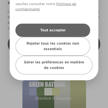
Avertissement
veuillez consulter notre
Politique de
confidentialité
.
La façon dont les couleurs s’affichent varie selon les écrans
d’ordinateur et les imprimantes. Les couleurs qui s’affichent
à l’écran et les couleurs imprimées peuvent ne pas
correspondre à la couleur réelle de la peinture.
Tout accepter
Recevoir cette carte de couleur à mon
Rejeter tous les cookies non
domicile
essentiels
Gérer les préférences en matière
de cookies
GREEN BATHING
Chambre À Coucher