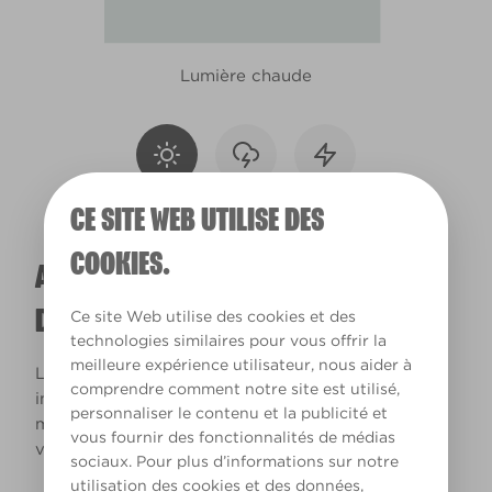
Lumière chaude
CE SITE WEB UTILISE DES
COOKIES.
A QUOI RESSEMBLERA CETTE COULEUR
DANS VOTRE MAISON ?
Ce site Web utilise des cookies et des
technologies similaires pour vous offrir la
meilleure expérience utilisateur, nous aider à
La lumière naturelle et l’éclairage jouent un rôle
comprendre comment notre site est utilisé,
important sur le rendu des couleurs dans votre
personnaliser le contenu et la publicité et
maison. Utilisez cet outil pour voir le rendu de
vous fournir des fonctionnalités de médias
votre couleur en fonction de la lumière.
sociaux. Pour plus d’informations sur notre
utilisation des cookies et des données,