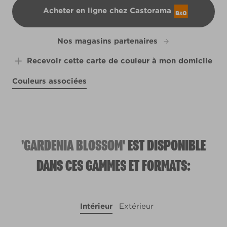
Acheter en ligne chez Castorama
B&Q
Nos magasins partenaires
Recevoir cette carte de couleur à mon domicile
Couleurs associées
Blue Driftwood
Mica Blue
Nesting Bluebird
X102R211C
R151A
Ocean Froth
R150D
X108R204E
'GARDENIA BLOSSOM'
EST DISPONIBLE
DANS CES GAMMES ET FORMATS:
Intérieur
Extérieur