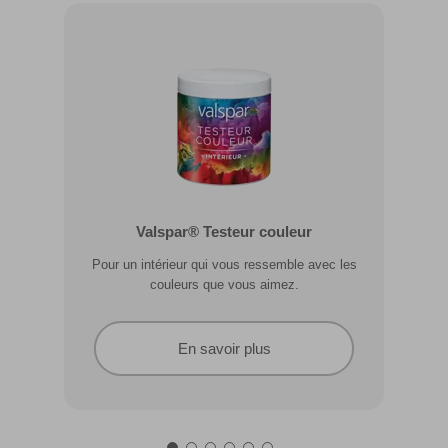
Valspar® Pro Extérieur Boiseries et
Valspar® Testeur couleur
Métal
Pour un intérieur qui vous ressemble avec les
Résiste aux fissures et à l’écaillage. Résiste aux
couleurs que vous aimez.
intempéries.
En savoir plus
En savoir plus