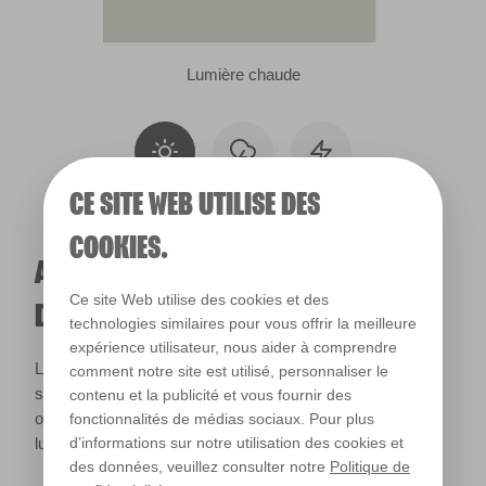
Lumière chaude
CE SITE WEB UTILISE DES
COOKIES.
A QUOI RESSEMBLERA CETTE COULEUR
Ce site Web utilise des cookies et des
DANS VOTRE MAISON ?
technologies similaires pour vous offrir la meilleure
expérience utilisateur, nous aider à comprendre
La lumière naturelle et l’éclairage jouent un rôle important
comment notre site est utilisé, personnaliser le
sur le rendu des couleurs dans votre maison. Utilisez cet
contenu et la publicité et vous fournir des
outil pour voir le rendu de votre couleur en fonction de la
fonctionnalités de médias sociaux. Pour plus
lumière.
d’informations sur notre utilisation des cookies et
des données, veuillez consulter notre
Politique de