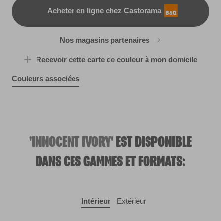
Acheter en ligne chez Castorama
B&Q
Nos magasins partenaires
Recevoir cette carte de couleur à mon domicile
Couleurs associées
Light Sleeper
Paradise Found
X88R186E
Cool Vapour
X88R186C
Frosted Sage
R277F
X135R279B
'INNOCENT IVORY'
EST DISPONIBLE
DANS CES GAMMES ET FORMATS:
Intérieur
Extérieur