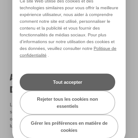
Ce site Web utilise des cookies et des
technologies similaires pour vous offrir la meilleure
expérience utilisateur, nous aider à comprendre
Lumière chaude
comment notre site est utilisé, personnaliser le
contenu et la publicité et vous fournir des
fonctionnalités de médias sociaux. Pour plus
d’informations sur notre utilisation des cookies et
des données, veuillez consulter notre
Politique de
confidentialité
.
A QUOI RESSEMBLERA CETTE COULEUR
Tout accepter
DANS VOTRE MAISON ?
Rejeter tous les cookies non
La lumière naturelle et l’éclairage jouent un rôle important
essentiels
sur le rendu des couleurs dans votre maison. Utilisez cet
outil pour voir le rendu de votre couleur en fonction de la
Gérer les préférences en matière de
lumière.
cookies