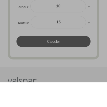
m
Largeur
m
Hauteur