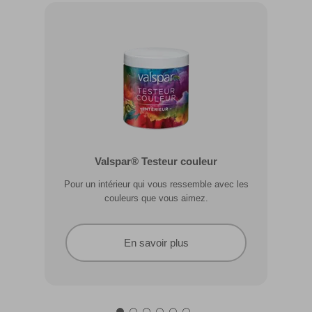
Valspar® Pro Extérieur Boiseries et
Valspar® Testeur couleur
Métal
Pour un intérieur qui vous ressemble avec les
Résiste aux fissures et à l’écaillage. Résiste aux
couleurs que vous aimez.
intempéries.
En savoir plus
En savoir plus