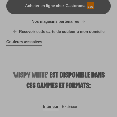
Acheter en ligne chez Castorama
B&Q
Nos magasins partenaires
Recevoir cette carte de couleur à mon domicile
Couleurs associées
Charmed
Heart of the Jungle
R213E
R205F
R84C
R213B
'WISPY WHITE'
EST DISPONIBLE DANS
CES GAMMES ET FORMATS:
Intérieur
Extérieur