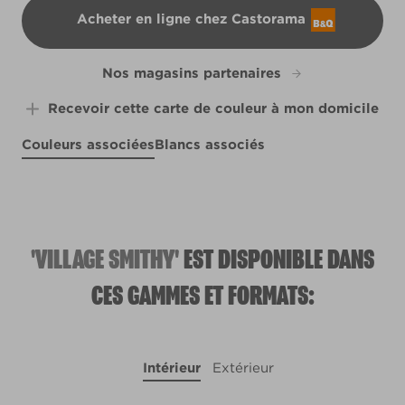
Acheter en ligne chez Castorama
B&Q
Nos magasins partenaires
Recevoir cette carte de couleur à mon domicile
Couleurs associées
Blancs associés
Mica Blue
Warm Shale
R151A
R79A
R206D
'VILLAGE SMITHY'
EST DISPONIBLE DANS
CES GAMMES ET FORMATS:
Intérieur
Extérieur