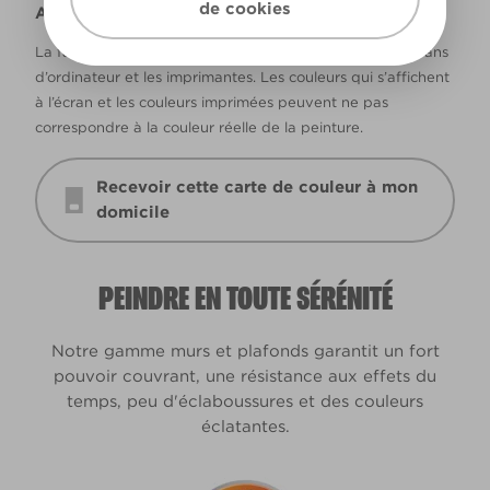
de cookies
Avertissement
La façon dont les couleurs s’affichent varie selon les écrans
d’ordinateur et les imprimantes. Les couleurs qui s’affichent
à l’écran et les couleurs imprimées peuvent ne pas
correspondre à la couleur réelle de la peinture.
Recevoir cette carte de couleur à mon
domicile
PEINDRE EN TOUTE SÉRÉNITÉ
Notre gamme murs et plafonds garantit un fort
pouvoir couvrant, une résistance aux effets du
temps, peu d'éclaboussures et des couleurs
éclatantes.