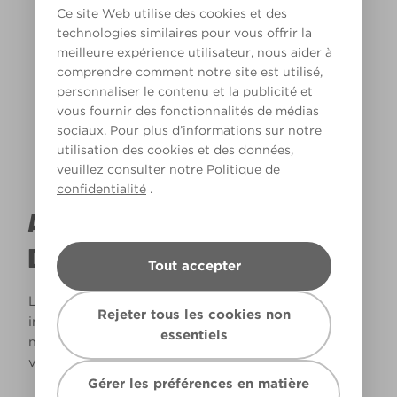
Ce site Web utilise des cookies et des
technologies similaires pour vous offrir la
meilleure expérience utilisateur, nous aider à
Lumière chaude
comprendre comment notre site est utilisé,
personnaliser le contenu et la publicité et
vous fournir des fonctionnalités de médias
sociaux. Pour plus d’informations sur notre
utilisation des cookies et des données,
veuillez consulter notre
Politique de
confidentialité
.
A QUOI RESSEMBLERA CETTE COULEUR
DANS VOTRE MAISON ?
Tout accepter
La lumière naturelle et l’éclairage jouent un rôle
Rejeter tous les cookies non
important sur le rendu des couleurs dans votre
essentiels
maison. Utilisez cet outil pour voir le rendu de
votre couleur en fonction de la lumière.
Gérer les préférences en matière