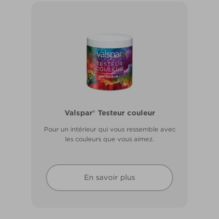
Valspar® Pro Extérieur Boiseries et
Valspar® Testeur couleur
Métal
Pour un intérieur qui vous ressemble avec
Résiste aux fissures et à l’écaillage. Résiste
les couleurs que vous aimez.
aux intempéries.
En savoir plus
En savoir plus