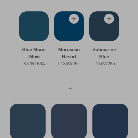
Blue Moon
Moroccan
Submarine
Glow
Resort
Blue
X77R163A
L13bW26c
L15bW28b
bureau