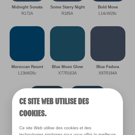
chambre à coucher
Midnight Sonata
Some Starry Night
Bold Move
R172A
R185A
L14cW28c
couloir
salle de bain
salon
Moroccan Resort
Blue Moon Glow
Blue Fedora
L13bW26c
X77R163A
X87R184A
CE SITE WEB UTILISE DES
COOKIES.
Blue Fringe
Submarine Blue
Ce site Web utilise des cookies et des
L15cW31d
L15bW28b
technologies similaires pour vous offrir la meilleure