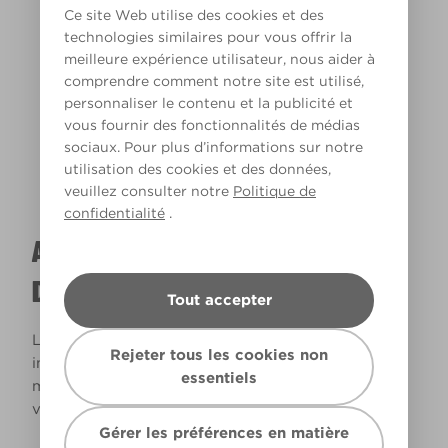
Ce site Web utilise des cookies et des
technologies similaires pour vous offrir la
meilleure expérience utilisateur, nous aider à
Lumière chaude
comprendre comment notre site est utilisé,
personnaliser le contenu et la publicité et
vous fournir des fonctionnalités de médias
sociaux. Pour plus d’informations sur notre
utilisation des cookies et des données,
veuillez consulter notre
Politique de
confidentialité
.
A QUOI RESSEMBLERA CETTE COULEUR
DANS VOTRE MAISON ?
Tout accepter
La lumière naturelle et l’éclairage jouent un rôle
Rejeter tous les cookies non
important sur le rendu des couleurs dans votre
essentiels
maison. Utilisez cet outil pour voir le rendu de
votre couleur en fonction de la lumière.
Gérer les préférences en matière