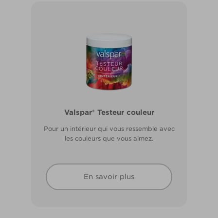
Valspar® Pro Extérieur Boiseries et
Valspar® Testeur couleur
Métal
Pour un intérieur qui vous ressemble avec
Résiste aux fissures et à l’écaillage. Résiste
les couleurs que vous aimez.
aux intempéries.
En savoir plus
En savoir plus