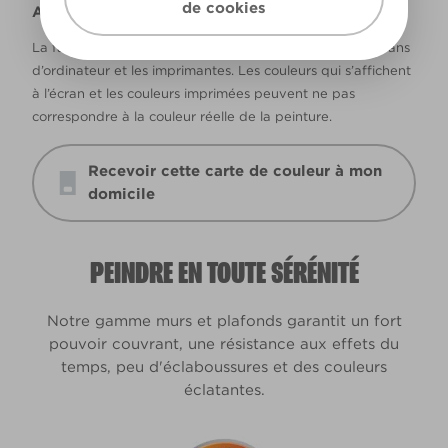
de cookies
Avertissement
La façon dont les couleurs s’affichent varie selon les écrans
d’ordinateur et les imprimantes. Les couleurs qui s’affichent
à l’écran et les couleurs imprimées peuvent ne pas
correspondre à la couleur réelle de la peinture.
Recevoir cette carte de couleur à mon
domicile
PEINDRE EN TOUTE SÉRÉNITÉ
Notre gamme murs et plafonds garantit un fort
pouvoir couvrant, une résistance aux effets du
temps, peu d'éclaboussures et des couleurs
éclatantes.