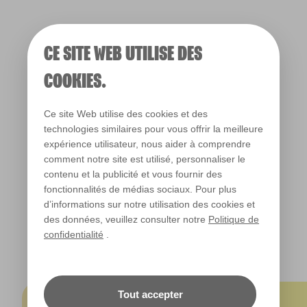
salle à manger
CE SITE WEB UTILISE DES
salon
COOKIES.
Ce site Web utilise des cookies et des
You Are My
Sun Sparkle
technologies similaires pour vous offrir la meilleure
Sunshine
X70R141A
expérience utilisateur, nous aider à comprendre
X70R141B
comment notre site est utilisé, personnaliser le
contenu et la publicité et vous fournir des
fonctionnalités de médias sociaux. Pour plus
d’informations sur notre utilisation des cookies et
des données, veuillez consulter notre
Politique de
DÉCOUVREZ LES JAUNES
confidentialité
.
Tout accepter