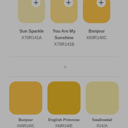
Sun Sparkle
You Are My
Bonjour
X70R141A
Sunshine
X69R140C
X70R141B
bureau
chambre à coucher
Bonjour
English Primrose
Swallowtail
X69R140C
X69R140E
R142A
couloir